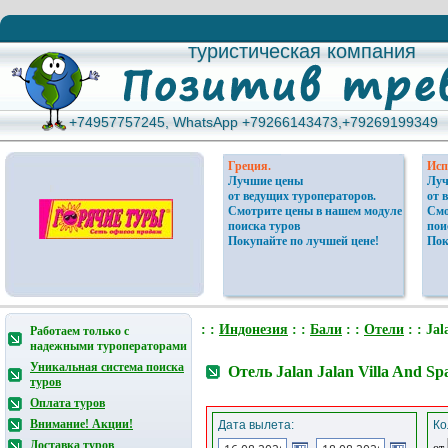
туристическая компания
туристическая компания
+74957757245, WhatsApp +79266143473,+79269199349
+74957757245, WhatsApp +79266143473,+79269199349
Греция.
Исп
Лучшие цены
Луч
от ведущих туроператоров.
от 
Смотрите цены в нашем модуле
Смо
поиска туров
пои
Покупайте по лучшей цене!
Пок
: :
Индонезия
: :
Бали
: :
Отели
: : Jal
Работаем только с
надежными туроператорами
Уникальная система поиска
Отель Jalan Jalan Villa And S
туров
Оплата туров
Внимание! Акции!
Дата вылета:
Ко
Доставка туров
от