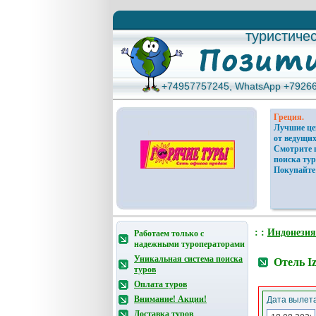
туристиче
туристиче
+74957757245, WhatsApp +7926
+74957757245, WhatsApp +7926
Греция.
Лучшие ц
от ведущих
Смотрите 
поиска тур
Покупайте
: :
Индонезия
Работаем только с
надежными туроператорами
Уникальная система поиска
Отель I
туров
Оплата туров
Внимание! Акции!
Дата вылета
Доставка туров