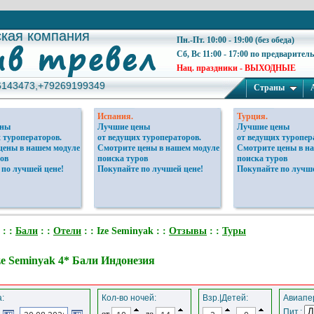
ская компания
ская компания
Пн.-Пт. 10:00 - 19:00 (без обеда)
Сб, Вс 11:00 - 17:00 по предварител
Нац. праздники - ВЫХОДНЫЕ
6143473,+79269199349
6143473,+79269199349
Страны
Испания.
Турция.
ены
Лучшие цены
Лучшие цены
 туроператоров.
от ведущих туроператоров.
от ведущих туропер
цены в нашем модуле
Смотрите цены в нашем модуле
Смотрите цены в н
ов
поиска туров
поиска туров
 по лучшей цене!
Покупайте по лучшей цене!
Покупайте по лучше
: :
Бали
: :
Отели
: : Ize Seminyak : :
Отзывы
: :
Туры
ze Seminyak 4* Бали Индонезия
:
Кол-во ночей:
Взр.|Детей:
Авиапер
Пит.:
от
до