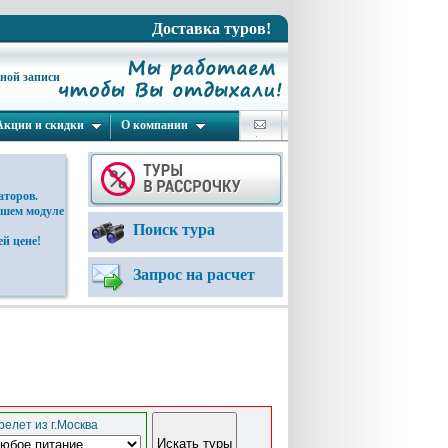
Доставка туров!
ьной записи
Акции и скидки
О компании
аторов.
ашем модуле
Поиск тура
й цене!
Запрос на расчет
елет из г.Москва