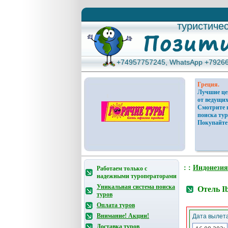
туристиче
туристиче
+74957757245, WhatsApp +7926
+74957757245, WhatsApp +7926
Греция.
Лучшие ц
от ведущих
Смотрите 
поиска тур
Покупайте
: :
Индонезия
Работаем только с
надежными туроператорами
Уникальная система поиска
Отель Ib
туров
Оплата туров
Внимание! Акции!
Дата вылета
Доставка туров