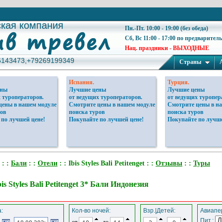
ская компания
ская компания
Пн.-Пт. 10:00 - 19:00 (без обеда)
Сб, Вс 11:00 - 17:00 по предварител
Нац. праздники - ВЫХОДНЫЕ
6143473,+79269199349
6143473,+79269199349
Страны
Испания.
Турция.
ены
Лучшие цены
Лучшие цены
 туроператоров.
от ведущих туроператоров.
от ведущих туропер
цены в нашем модуле
Смотрите цены в нашем модуле
Смотрите цены в н
ов
поиска туров
поиска туров
 по лучшей цене!
Покупайте по лучшей цене!
Покупайте по лучше
: :
Бали
: :
Отели
: : Ibis Styles Bali Petitenget : :
Отзывы
: :
Туры
is Styles Bali Petitenget 3* Бали Индонезия
:
Кол-во ночей:
Взр.|Детей:
Авиапер
Пит.:
от
до