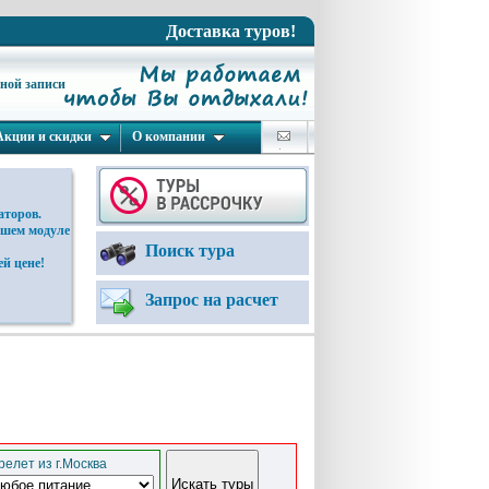
Доставка туров!
ьной записи
Акции и скидки
О компании
аторов.
ашем модуле
Поиск тура
й цене!
Запрос на расчет
елет из г.Москва