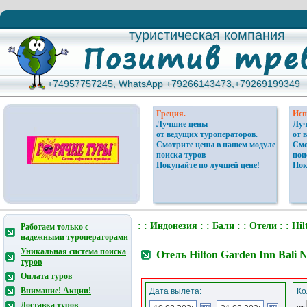
туристическая компания
туристическая компания
+74957757245, WhatsApp +79266143473,+79269199349
+74957757245, WhatsApp +79266143473,+79269199349
Греция.
Исп
Лучшие цены
Луч
от ведущих туроператоров.
от 
Смотрите цены в нашем модуле
Смо
поиска туров
пои
Покупайте по лучшей цене!
Пок
: :
Индонезия
: :
Бали
: :
Отели
: : Hi
Работаем только с
надежными туроператорами
Уникальная система поиска
Отель Hilton Garden Inn Bali 
туров
Оплата туров
Внимание! Акции!
Дата вылета:
Ко
Доставка туров
от