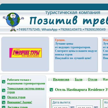
туристическая компания
туристическая компания
+74957757245, WhatsApp +79266143473,+79269199349
+74957757245, WhatsApp +79266143473,+79269199349
Греция.
Исп
Лучшие цены
Луч
от ведущих туроператоров.
от 
Смотрите цены в нашем модуле
Смо
поиска туров
пои
Покупайте по лучшей цене!
Пок
: :
Индонезия
: :
Бали
: :
Отели
: : Ha
Работаем только с
надежными туроператорами
Уникальная система поиска
Отель Hastinapura Residence 
туров
Оплата туров
Внимание! Акции!
Дата вылета:
Ко
Доставка туров
от