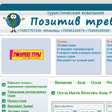
туристическая компания
туристическая компания
+74957757245, WhatsApp +79266143473,+79269199349
+74957757245, WhatsApp +79266143473,+79269199349
Греция.
Исп
Лучшие цены
Луч
от ведущих туроператоров.
от 
Смотрите цены в нашем модуле
Смо
поиска туров
пои
Покупайте по лучшей цене!
Пок
: :
Индонезия
: :
Бали
: :
Отели
: : Har
Работаем только с
надежными туроператорами
Уникальная система поиска
Отель Harris Riverview Kuta 
туров
Оплата туров
Внимание! Акции!
Дата вылета:
Ко
Доставка туров
от