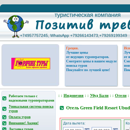
туристическая компания
туристическая компания
+74957757245, WhatsApp +79266143473,+79269199349
+74957757245, WhatsApp +79266143473,+79269199349
Греция.
Исп
Лучшие цены
Луч
от ведущих туроператоров.
от 
Смотрите цены в нашем модуле
Смо
поиска туров
пои
Покупайте по лучшей цене!
Пок
: :
Индонезия
: :
Убуд Бали
: :
Отели
:
Работаем только с
надежными туроператорами
Уникальная система поиска
Отель Green Field Resort Ubu
туров
Оплата туров
Внимание! Акции!
Дата вылета:
Ко
Доставка туров
от