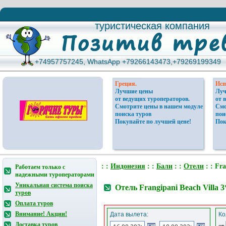
туристическая компания
туристическая компания
+74957757245, WhatsApp +79266143473,+79269199349
+74957757245, WhatsApp +79266143473,+79269199349
Греция.
Исп
Лучшие цены
Луч
от ведущих туроператоров.
от 
Смотрите цены в нашем модуле
Смо
поиска туров
пои
Покупайте по лучшей цене!
Пок
: :
Индонезия
: :
Бали
: :
Отели
: : Fra
Работаем только с
надежными туроператорами
Уникальная система поиска
Отель Frangipani Beach Villa 
туров
Оплата туров
Внимание! Акции!
Дата вылета:
Ко
Доставка туров
от