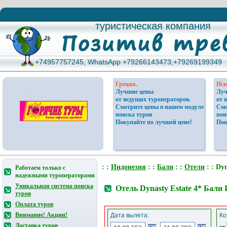
туристическая компания
туристическая компания
+74957757245, WhatsApp +79266143473,+79269199349
+74957757245, WhatsApp +79266143473,+79269199349
Греция.
Исп
Лучшие цены
Луч
от ведущих туроператоров.
от 
Смотрите цены в нашем модуле
Смо
поиска туров
пои
Покупайте по лучшей цене!
Пок
: :
Индонезия
: :
Бали
: :
Отели
: : Dyn
Работаем только с
надежными туроператорами
Уникальная система поиска
Отель Dynasty Estate 4* Бали
туров
Оплата туров
Внимание! Акции!
Дата вылета:
Ко
Доставка туров
от