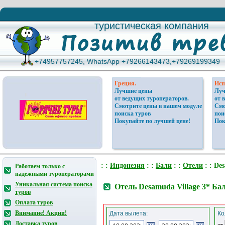
туристическая компания
туристическая компания
+74957757245, WhatsApp +79266143473,+79269199349
+74957757245, WhatsApp +79266143473,+79269199349
Греция.
Исп
Лучшие цены
Луч
от ведущих туроператоров.
от 
Смотрите цены в нашем модуле
Смо
поиска туров
пои
Покупайте по лучшей цене!
Пок
: :
Индонезия
: :
Бали
: :
Отели
: : De
Работаем только с
надежными туроператорами
Уникальная система поиска
Отель Desamuda Village 3* Ба
туров
Оплата туров
Внимание! Акции!
Дата вылета:
Ко
Доставка туров
от