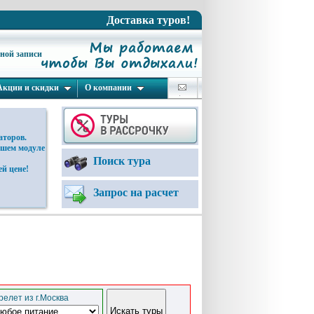
Доставка туров!
ьной записи
Акции и скидки
О компании
аторов.
ашем модуле
Поиск тура
й цене!
Запрос на расчет
елет из г.Москва