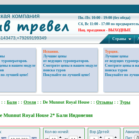
ская компания
ская компания
Пн.-Пт. 10:00 - 19:00 (без обеда)
Сб, Вс 11:00 - 17:00 по предварител
Нац. праздники - ВЫХОДНЫЕ
6143473,+79269199349
6143473,+79269199349
Страны
Испания.
Турция.
ены
Лучшие цены
Лучшие цены
 туроператоров.
от ведущих туроператоров.
от ведущих туропер
цены в нашем модуле
Смотрите цены в нашем модуле
Смотрите цены в н
ов
поиска туров
поиска туров
 по лучшей цене!
Покупайте по лучшей цене!
Покупайте по лучше
: :
Бали
: :
Отели
: : De Munnut Royal House : :
Отзывы
: :
Туры
e Munnut Royal House 2* Бали Индонезия
:
Кол-во ночей:
Взр.|Детей:
Авиапер
Пит.:
от
до