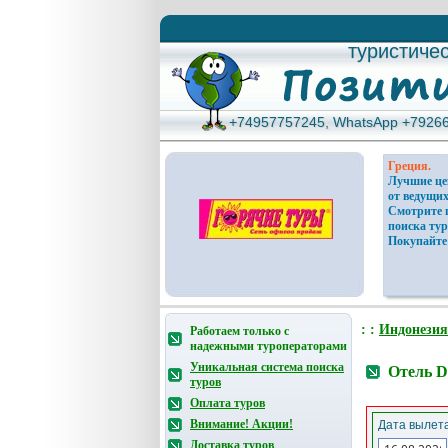
туристиче
туристиче
+74957757245, WhatsApp +7926
+74957757245, WhatsApp +7926
Греция.
Лучшие ц
от ведущих
Смотрите 
поиска тур
Покупайте
: :
Индонезия
Работаем только с
надежными туроператорами
Уникальная система поиска
Отель D
туров
Оплата туров
Внимание! Акции!
Дата вылета
Доставка туров