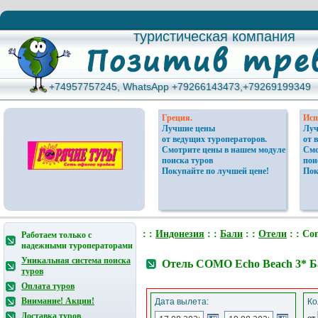
туристическая компания
туристическая компания
+74957757245, WhatsApp +79266143473,+79269199349
+74957757245, WhatsApp +79266143473,+79269199349
Греция.
Исп
Лучшие цены
Луч
от ведущих туроператоров.
от 
Смотрите цены в нашем модуле
Смо
поиска туров
пои
Покупайте по лучшей цене!
Пок
: :
Индонезия
: :
Бали
: :
Отели
: : Co
Работаем только с
надежными туроператорами
Уникальная система поиска
Отель COMO Echo Beach 3* Б
туров
Оплата туров
Внимание! Акции!
Дата вылета:
Ко
Доставка туров
от