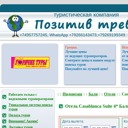
туристическая компания
туристическая компания
+74957757245, WhatsApp +79266143473,+79269199349
+74957757245, WhatsApp +79266143473,+79269199349
Греция.
Исп
Лучшие цены
Луч
от ведущих туроператоров.
от 
Смотрите цены в нашем модуле
Смо
поиска туров
пои
Покупайте по лучшей цене!
Пок
: :
Индонезия
: :
Бали
: :
Отели
: : Cas
Работаем только с
надежными туроператорами
Уникальная система поиска
Отель Casablanca Suite 4* Ба
туров
Оплата туров
Внимание! Акции!
Дата вылета:
Ко
Доставка туров
от