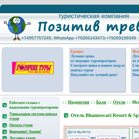
туристическая компания
туристическая компания
+74957757245, WhatsApp +79266143473,+79269199349
+74957757245, WhatsApp +79266143473,+79269199349
Греция.
Исп
Лучшие цены
Луч
от ведущих туроператоров.
от 
Смотрите цены в нашем модуле
Смо
поиска туров
пои
Покупайте по лучшей цене!
Пок
: :
Индонезия
: :
Бали
: :
Отели
: : Bh
Работаем только с
надежными туроператорами
Уникальная система поиска
Отель Bhanuswari Resort & Sp
туров
Оплата туров
Внимание! Акции!
Дата вылета:
Ко
Доставка туров
от