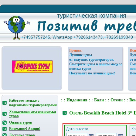
туристическая компания
туристическая компания
+74957757245, WhatsApp +79266143473,+79269199349
+74957757245, WhatsApp +79266143473,+79269199349
Греция.
Исп
Лучшие цены
Луч
от ведущих туроператоров.
от 
Смотрите цены в нашем модуле
Смо
поиска туров
пои
Покупайте по лучшей цене!
Пок
: :
Индонезия
: :
Бали
: :
Отели
: : Bes
Работаем только с
надежными туроператорами
Уникальная система поиска
Отель Besakih Beach Hotel 3*
туров
Оплата туров
Внимание! Акции!
Дата вылета:
Ко
Доставка туров
от