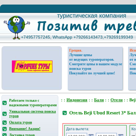
туристическая компания
туристическая компания
+74957757245, WhatsApp +79266143473,+79269199349
+74957757245, WhatsApp +79266143473,+79269199349
Греция.
Исп
Лучшие цены
Луч
от ведущих туроператоров.
от 
Смотрите цены в нашем модуле
Смо
поиска туров
пои
Покупайте по лучшей цене!
Пок
: :
Индонезия
: :
Бали
: :
Отели
: : Bej
Работаем только с
надежными туроператорами
Уникальная система поиска
Отель Beji Ubud Resort 3* Ба
туров
Оплата туров
Внимание! Акции!
Дата вылета:
Ко
Доставка туров
от