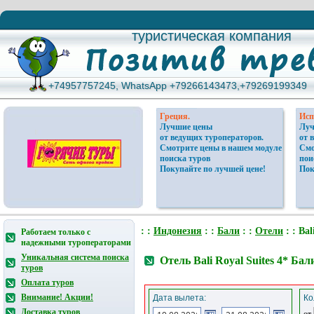
туристическая компания
туристическая компания
+74957757245, WhatsApp +79266143473,+79269199349
+74957757245, WhatsApp +79266143473,+79269199349
Греция.
Исп
Лучшие цены
Луч
от ведущих туроператоров.
от 
Смотрите цены в нашем модуле
Смо
поиска туров
пои
Покупайте по лучшей цене!
Пок
: :
Индонезия
: :
Бали
: :
Отели
: : Bal
Работаем только с
надежными туроператорами
Уникальная система поиска
Отель Bali Royal Suites 4* Ба
туров
Оплата туров
Внимание! Акции!
Дата вылета:
Ко
Доставка туров
от