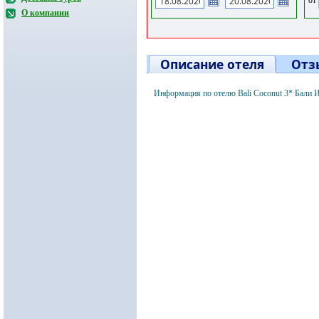
О компании
Описание отеля
Отз
Информация по отелю Bali Coconut 3* Бали 