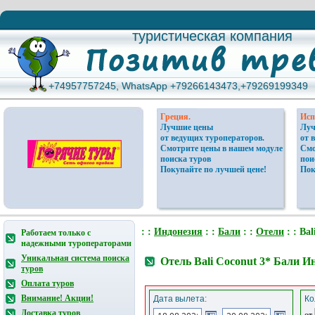
туристическая компания
туристическая компания
+74957757245, WhatsApp +79266143473,+79269199349
+74957757245, WhatsApp +79266143473,+79269199349
Греция.
Исп
Лучшие цены
Луч
от ведущих туроператоров.
от 
Смотрите цены в нашем модуле
Смо
поиска туров
пои
Покупайте по лучшей цене!
Пок
: :
Индонезия
: :
Бали
: :
Отели
: : Bal
Работаем только с
надежными туроператорами
Уникальная система поиска
Отель Bali Coconut 3* Бали И
туров
Оплата туров
Внимание! Акции!
Дата вылета:
Ко
Доставка туров
от