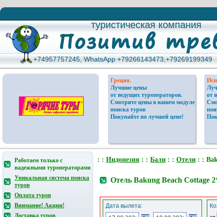
туристическая компания
туристическая компания
+74957757245, WhatsApp +79266143473,+79269199349
+74957757245, WhatsApp +79266143473,+79269199349
Греция.
Исп
Лучшие цены
Луч
от ведущих туроператоров.
от 
Смотрите цены в нашем модуле
Смо
поиска туров
пои
Покупайте по лучшей цене!
Пок
: :
Индонезия
: :
Бали
: :
Отели
: : Ba
Работаем только с
надежными туроператорами
Уникальная система поиска
Отель Bakung Beach Cottage 
туров
Оплата туров
Внимание! Акции!
Дата вылета:
Ко
Доставка туров
от