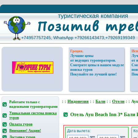
туристическая компания
туристическая компания
+74957757245, WhatsApp +79266143473,+79269199349
+74957757245, WhatsApp +79266143473,+79269199349
Греция.
Исп
Лучшие цены
Луч
от ведущих туроператоров.
от 
Смотрите цены в нашем модуле
Смо
поиска туров
пои
Покупайте по лучшей цене!
Пок
: :
Индонезия
: :
Бали
: :
Отели
: : Ay
Работаем только с
надежными туроператорами
Уникальная система поиска
Отель Ayu Beach Inn 3* Бали
туров
Оплата туров
Внимание! Акции!
Дата вылета:
Ко
Доставка туров
от