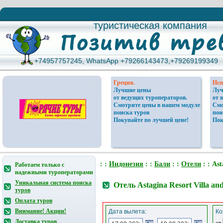
туристическая компания
туристическая компания
+74957757245, WhatsApp +79266143473,+79269199349
+74957757245, WhatsApp +79266143473,+79269199349
Греция.
Исп
Лучшие цены
Луч
от ведущих туроператоров.
от 
Смотрите цены в нашем модуле
Смо
поиска туров
пои
Покупайте по лучшей цене!
Пок
: :
Индонезия
: :
Бали
: :
Отели
: : Ast
Работаем только с
надежными туроператорами
Уникальная система поиска
Отель Astagina Resort Villa a
туров
Оплата туров
Внимание! Акции!
Дата вылета:
Ко
Доставка туров
от