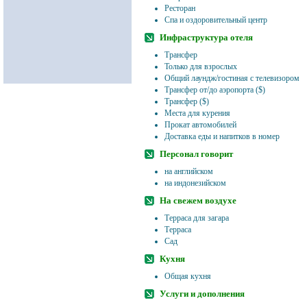
Ресторан
Спа и оздоровительный центр
Инфраструктура отеля
Трансфер
Только для взрослых
Общий лаундж/гостиная с телевизором
Трансфер от/до аэропорта ($)
Трансфер ($)
Места для курения
Прокат автомобилей
Доставка еды и напитков в номер
Персонал говорит
на английском
на индонезийском
На свежем воздухе
Терраса для загара
Терраса
Сад
Кухня
Общая кухня
Услуги и дополнения