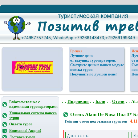
туристическая компания
туристическая компания
+74957757245, WhatsApp +79266143473,+79269199349
+74957757245, WhatsApp +79266143473,+79269199349
Греция.
Исп
Лучшие цены
Луч
от ведущих туроператоров.
от 
Смотрите цены в нашем модуле
Смо
поиска туров
пои
Покупайте по лучшей цене!
Пок
: :
Индонезия
: :
Бали
: :
Отели
: : Al
Работаем только с
надежными туроператорами
Уникальная система поиска
Отель Alam De Nusa Dua 3* Б
туров
4.11
Рейтинг отеля под отзывам туристов -
Оплата туров
Внимание! Акции!
Дата вылета:
Ко
Доставка туров