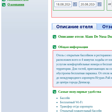
от
О компании
Описание отеля
Отз
Описание отеля Alam De Nusa Du
Общая информация
Отель с открытым бассейном и рестораном 
расположен всего в 4 минутах ходьбы от п
услугам комфортабельные номера и бесплат
территории. Для гостей, приезжающих на с
обустроена бесплатная парковка. От отеля 
до международного аэропорта Нгурах-Рай и
до центра города Денпасар.
Самые популярные удобства
Бассейн
Бесплатный Wi-Fi
Трансфер от/до аэропорта
Открытый плавательный бассейн