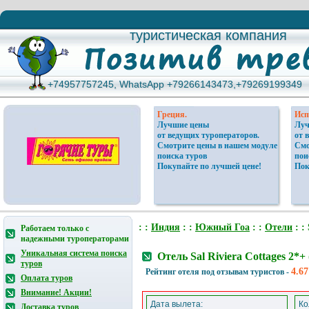
туристическая компания
туристическая компания
+74957757245, WhatsApp +79266143473,+79269199349
+74957757245, WhatsApp +79266143473,+79269199349
Греция.
Исп
Лучшие цены
Луч
от ведущих туроператоров.
от 
Смотрите цены в нашем модуле
Смо
поиска туров
пои
Покупайте по лучшей цене!
Пок
: :
Индия
: :
Южный Гоа
: :
Отели
: : 
Работаем только с
надежными туроператорами
Уникальная система поиска
Отель Sal Riviera Cottages 2
туров
4.67
Рейтинг отеля под отзывам туристов -
Оплата туров
Внимание! Акции!
Дата вылета:
Ко
Доставка туров