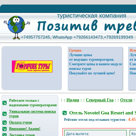
туристическая компания
туристическая компания
+74957757245, WhatsApp +79266143473,+79269199349
+74957757245, WhatsApp +79266143473,+79269199349
Греция.
Исп
Лучшие цены
Луч
от ведущих туроператоров.
от 
Смотрите цены в нашем модуле
Смо
поиска туров
пои
Покупайте по лучшей цене!
Пок
: :
Индия
: :
Северный Гоа
: :
Отели
:
Работаем только с
надежными туроператорами
Уникальная система поиска
Отель Novotel Goa Resort and
туров
4.45
Рейтинг отеля под отзывам туристов -
Оплата туров
Внимание! Акции!
Дата вылета:
Ко
Доставка туров