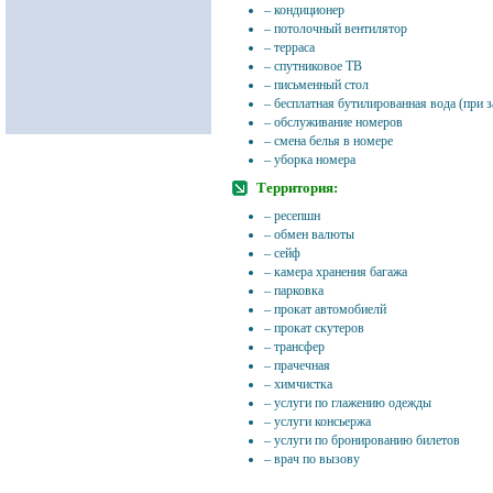
– кондиционер
– потолочный вентилятор
– терраса
– спутниковое ТВ
– письменный стол
– бесплатная бутилированная вода (при з
– обслуживание номеров
– смена белья в номере
– уборка номера
Территория:
– ресепшн
– обмен валюты
– сейф
– камера хранения багажа
– парковка
– прокат автомобиелй
– прокат скутеров
– трансфер
– прачечная
– химчистка
– услуги по глажению одежды
– услуги консьержа
– услуги по бронированию билетов
– врач по вызову