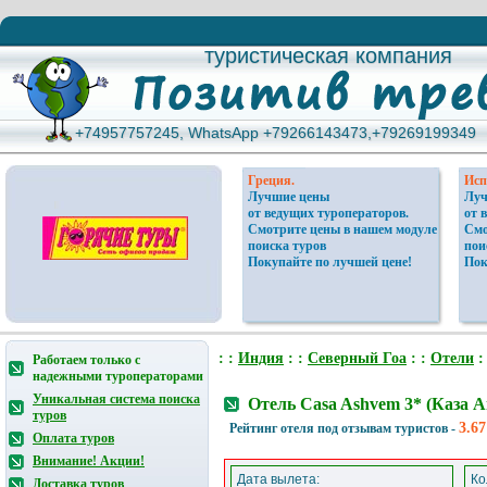
туристическая компания
туристическая компания
+74957757245, WhatsApp +79266143473,+79269199349
+74957757245, WhatsApp +79266143473,+79269199349
Греция.
Исп
Лучшие цены
Луч
от ведущих туроператоров.
от 
Смотрите цены в нашем модуле
Смо
поиска туров
пои
Покупайте по лучшей цене!
Пок
: :
Индия
: :
Северный Гоа
: :
Отели
:
Работаем только с
надежными туроператорами
Уникальная система поиска
Отель Casa Ashvem 3* (Каза
туров
3.67
Рейтинг отеля под отзывам туристов -
Оплата туров
Внимание! Акции!
Дата вылета:
Ко
Доставка туров