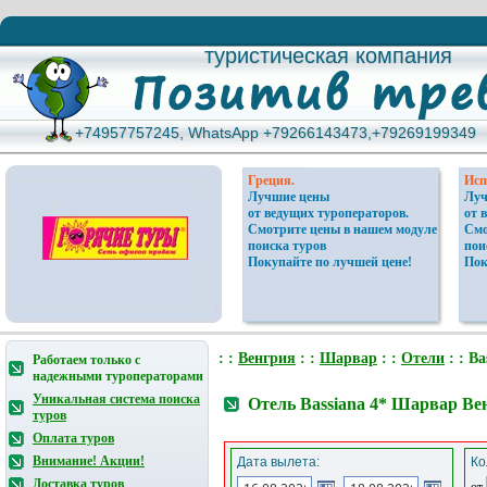
туристическая компания
туристическая компания
+74957757245, WhatsApp +79266143473,+79269199349
+74957757245, WhatsApp +79266143473,+79269199349
Греция.
Исп
Лучшие цены
Луч
от ведущих туроператоров.
от 
Смотрите цены в нашем модуле
Смо
поиска туров
пои
Покупайте по лучшей цене!
Пок
: :
Венгрия
: :
Шарвар
: :
Отели
: : Ba
Работаем только с
надежными туроператорами
Уникальная система поиска
Отель Bassiana 4* Шарвар Ве
туров
Оплата туров
Внимание! Акции!
Дата вылета:
Ко
Доставка туров
от