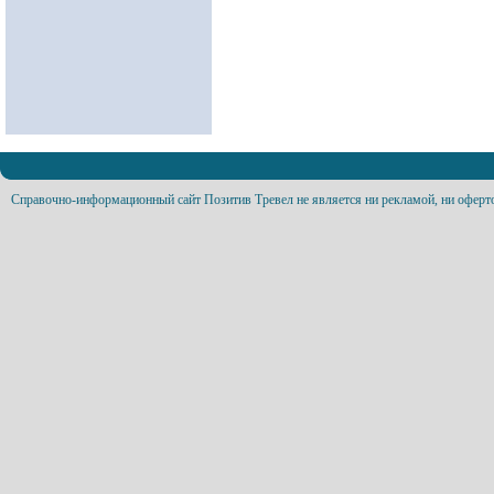
Справочно-информационный сайт Позитив Тревел не является ни рекламой, ни оферт