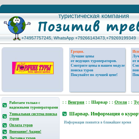
туристическая компания
туристическая компания
+74957757245, WhatsApp +79266143473,+79269199349
+74957757245, WhatsApp +79266143473,+79269199349
Греция.
Исп
Лучшие цены
Луч
от ведущих туроператоров.
от 
Смотрите цены в нашем модуле
Смо
поиска туров
пои
Покупайте по лучшей цене!
Пок
: :
Венгрия
: : Шарвар : :
Отели
: :
Ту
Работаем только с
надежными туроператорами
Шарвар. Информация о курор
Уникальная система поиска
туров
Информация появится в ближайшее время
Оплата туров
Внимание! Акции!
Доставка туров