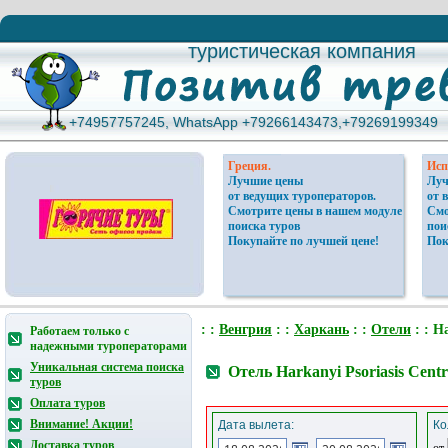
туристическая компания
туристическая компания
+74957757245, WhatsApp +79266143473,+79269199349
+74957757245, WhatsApp +79266143473,+79269199349
Греция.
Исп
Лучшие цены
Луч
от ведущих туроператоров.
от 
Смотрите цены в нашем модуле
Смо
поиска туров
пои
Покупайте по лучшей цене!
Пок
: :
Венгрия
: :
Харкань
: :
Отели
: : H
Работаем только с
надежными туроператорами
Уникальная система поиска
Отель Harkanyi Psoriasis Cen
туров
Оплата туров
Внимание! Акции!
Дата вылета:
Ко
Доставка туров
от