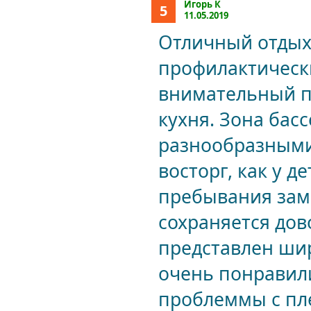
Игорь К
5
11.05.2019
Отличный отдых
профилактическ
внимательный п
кухня. Зона бас
разнообразным
восторг, как у д
пребывания заме
сохраняется дов
представлен ши
очень понравил
проблеммы с пл