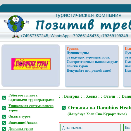
туристическая компания
туристическая компания
+74957757245, WhatsApp +79266143473,+79269199349
+74957757245, WhatsApp +79266143473,+79269199349
Греция.
Исп
Лучшие цены
Луч
от ведущих туроператоров.
от 
Смотрите цены в нашем модуле
Смо
поиска туров
пои
Покупайте по лучшей цене!
Пок
Работаем только с
: :
Венгрия
: :
Хевиз
: :
Отели
: :
Danu
надежными туроператорами
Уникальная система поиска
Отзывы на Danubius Healt
туров
(Данубиус Хэлс Спа-Курорт Аква)
Оплата туров
Внимание! Акции!
Дата вылета:
Кол
Доставка туров