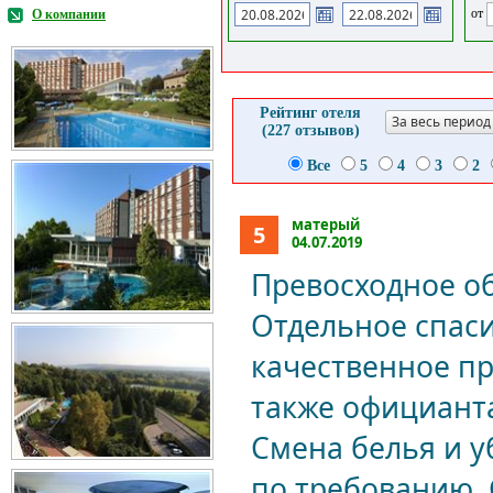
от
О компании
Рейтинг отеля
За весь период
(227 отзывов)
Все
5
4
3
2
матерый
5
04.07.2019
Превосходное об
Отдельное спаси
качественное пр
также официанта
Смена белья и у
по требованию.