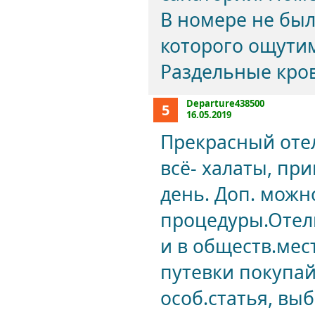
В номере не был
которого ощутим
Раздельные кро
Departure438500
5
16.05.2019
Прекрасный отел
всё- халаты, пр
день. Доп. можн
процедуры.Отель
и в обществ.мест
путевки покупайт
особ.статья, вы