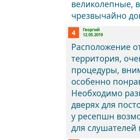
великолепные, в
чрезвычайно до
Георгий
4
12.05.2019
Расположение от
территория, оче
процедуры, вни
особенно понрав
Необходимо раз
дверях для пост
у ресепшн возм
для слушателей