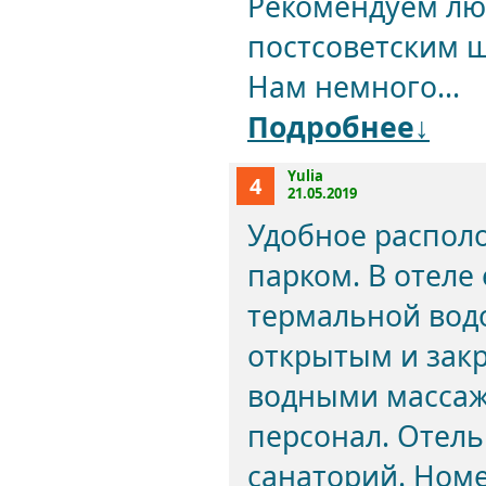
Рекомендуем лю
постсоветским 
Нам немного...
Подробнее↓
Yulia
4
21.05.2019
Удобное располо
парком. В отеле
термальной вод
открытым и зак
водными массаж
персонал. Отел
санаторий. Номе