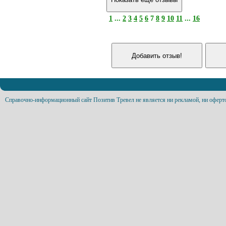
1
...
2
3
4
5
6
7
8
9
10
11
...
16
Справочно-информационный сайт Позитив Тревел не является ни рекламой, ни оферт