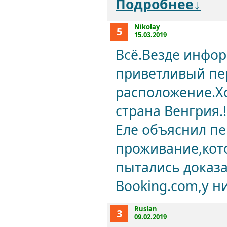
Подробнее↓
Nikolay
5
15.03.2019
Всё.Везде инфо
приветливый пе
расположение.Х
страна Венгрия.!
Еле объяснил пе
проживание,кот
пытались доказа
Booking.com,у н
Ruslan
3
09.02.2019