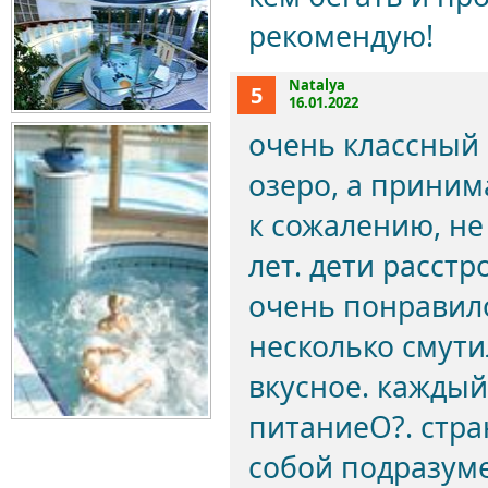
рекомендую!
Natalya
5
16.01.2022
очень классный 
озеро, а приним
к сожалению, не
лет. дети расст
очень понравило
несколько смутил
вкусное. каждый
питаниеO?. стра
собой подразуме