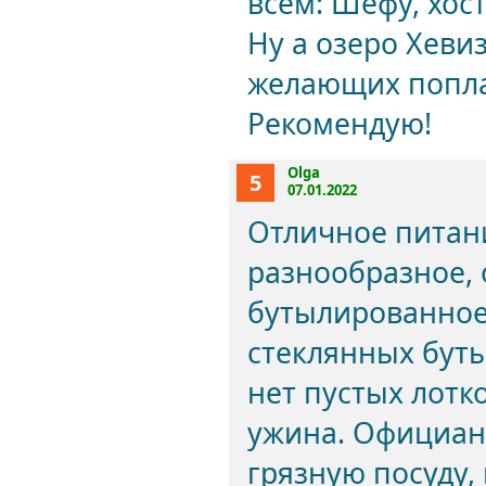
всем: Шефу, хос
Ну а озеро Хевиз
желающих поплав
Рекомендую!
Olga
5
07.01.2022
Отличное питани
разнообразное, 
бутылированное 
стеклянных буты
нет пустых лотк
ужина. Официан
грязную посуду, 