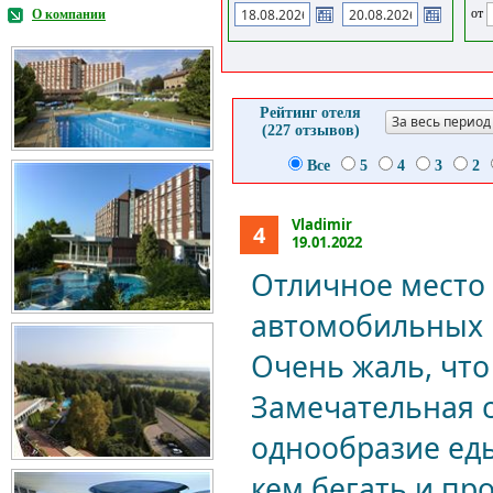
от
О компании
Рейтинг отеля
За весь период
(227 отзывов)
Все
5
4
3
2
Vladimir
4
19.01.2022
Отличное место 
автомобильных п
Очень жаль, что 
Замечательная с
однообразие еды!
кем бегать и про