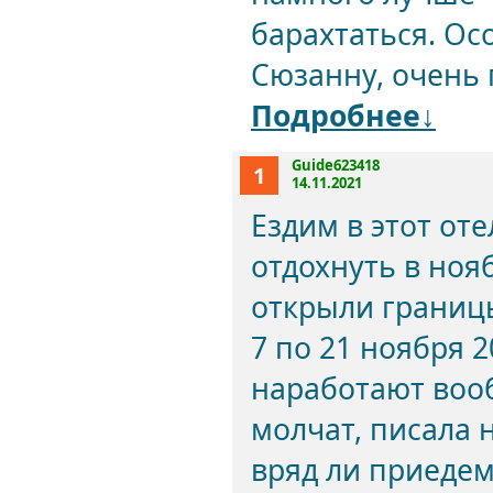
барахтаться. Ос
Сюзанну, очень 
Подробнее↓
Guide623418
1
14.11.2021
Ездим в этот оте
отдохнуть в нояб
открыли границы
7 по 21 ноября 
наработают вооб
молчат, писала 
вряд ли приеде