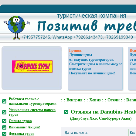
туристическая компания
туристическая компания
+74957757245, WhatsApp +79266143473,+79269199349
+74957757245, WhatsApp +79266143473,+79269199349
Греция.
Исп
Лучшие цены
Луч
от ведущих туроператоров.
от 
Смотрите цены в нашем модуле
Смо
поиска туров
пои
Покупайте по лучшей цене!
Пок
Работаем только с
: :
Венгрия
: :
Хевиз
: :
Отели
: :
Danu
надежными туроператорами
Уникальная система поиска
Отзывы на Danubius Healt
туров
(Данубиус Хэлс Спа-Курорт Аква)
Оплата туров
Внимание! Акции!
Дата вылета:
Кол
Доставка туров