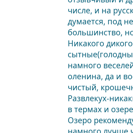
числе, и на рус
думается, под н
большинство, но
Никакого дикого
сытные(голодным
намного веселей
оленина, да и в
чистый, крошечн
Развлекух-никаки
в термах и озере
Озеро рекоменду
намного лучше 