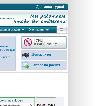
Доставка туров!
ьной записи
Акции и скидки
О компании
аторов.
ашем модуле
Поиск тура
й цене!
Запрос на расчет
елет из г.Москва