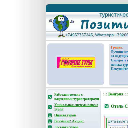
туристиче
туристиче
+74957757245, WhatsApp +7926
+74957757245, WhatsApp +7926
Греция.
Лучшие ц
от ведущих
Смотрите 
поиска тур
Покупайте
: :
Венгрия
: 
Работаем только с
надежными туроператорами
Уникальная система поиска
Отель C
туров
Оплата туров
Внимание! Акции!
Дата вылета
Доставка туров