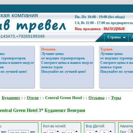
ская компания
ская компания
Пн.-Пт. 10:00 - 19:00 (без обеда)
Сб, Вс 11:00 - 17:00 по предварител
Нац. праздники - ВЫХОДНЫЕ
6143473,+79269199349
6143473,+79269199349
Страны
Испания.
Турция.
ены
Лучшие цены
Лучшие цены
 туроператоров.
от ведущих туроператоров.
от ведущих туропер
цены в нашем модуле
Смотрите цены в нашем модуле
Смотрите цены в н
ов
поиска туров
поиска туров
 по лучшей цене!
Покупайте по лучшей цене!
Покупайте по лучше
:
Будапешт
: :
Отели
: : Central Green Hotel : :
Отзывы
: :
Туры
entral Green Hotel 3* Будапешт Венгрия
:
Кол-во ночей:
Взр.|Детей:
Авиапер
Пит.:
от
до