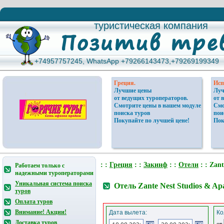
туристическая компания
туристическая компания
+74957757245, WhatsApp +79266143473,+79269199349
+74957757245, WhatsApp +79266143473,+79269199349
Греция.
Исп
Лучшие цены
Луч
от ведущих туроператоров.
от 
Смотрите цены в нашем модуле
Смо
поиска туров
пои
Покупайте по лучшей цене!
Пок
: :
Греция
: :
Закинф
: :
Отели
: : Zan
Работаем только с
надежными туроператорами
Уникальная система поиска
Отель Zante Nest Studios & Ap
туров
Оплата туров
Внимание! Акции!
Дата вылета:
Ко
Доставка туров
от