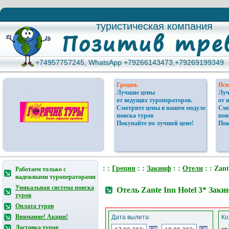
туристическая компания
туристическая компания
+74957757245, WhatsApp +79266143473,+79269199349
+74957757245, WhatsApp +79266143473,+79269199349
Греция.
Исп
Лучшие цены
Луч
от ведущих туроператоров.
от 
Смотрите цены в нашем модуле
Смо
поиска туров
пои
Покупайте по лучшей цене!
Пок
: :
Греция
: :
Закинф
: :
Отели
: : Zant
Работаем только с
надежными туроператорами
Уникальная система поиска
Отель Zante Inn Hotel 3* Зак
туров
Оплата туров
Внимание! Акции!
Дата вылета:
Ко
Доставка туров
от