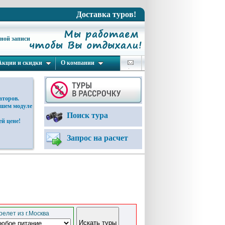
Доставка туров!
ьной записи
Акции и скидки
О компании
аторов.
ашем модуле
Поиск тура
й цене!
Запрос на расчет
елет из г.Москва