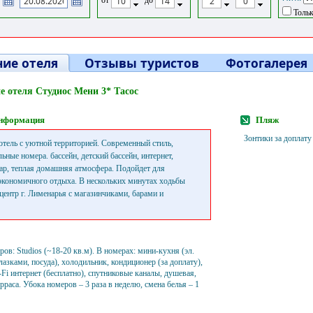
Тольк
ие отеля
Отзывы туристов
Фотогалерея
е отеля Студиос Мени 3* Тасос
нформация
Пляж
Зонтики за доплату
тель с уютной территорией. Современный стиль,
ьные номера. бассейн, детский бассейн, интернет,
бар, теплая домашняя атмосфера. Подойдет для
экономичного отдыха. В нескольких минутах ходьбы
центр г. Лименарья с магазинчиками, барами и
ров: Studios (~18-20 кв.м). В номерах: мини-кухня (эл.
глазками, посуда), холодильник, кондиционер (за доплату),
-Fi интернет (бесплатно), спутниковые каналы, душевая,
ерраса. Убока номеров – 3 раза в неделю, смена белья – 1