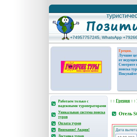
туристиче
туристиче
+74957757245, WhatsApp +7926
+74957757245, WhatsApp +7926
Греция.
Лучшие ц
от ведущих
Смотрите 
поиска тур
Покупайте
: :
Греция
: :
Работаем только с
надежными туроператорами
Уникальная система поиска
Отель S
туров
Оплата туров
Внимание! Акции!
Дата вылета
Доставка туров