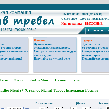
ская компания
ская компания
Пн.-Пт. 10:00 - 19:00 (без обеда)
Сб, Вс 11:00 - 17:00 по предварител
Нац. праздники - ВЫХОДНЫЕ
6143473,+79269199349
6143473,+79269199349
Страны
Испания.
Турция.
ены
Лучшие цены
Лучшие цены
 туроператоров.
от ведущих туроператоров.
от ведущих туропер
цены в нашем модуле
Смотрите цены в нашем модуле
Смотрите цены в н
ов
поиска туров
поиска туров
 по лучшей цене!
Покупайте по лучшей цене!
Покупайте по лучше
Тасос
: :
Отели
: : Studios Meni : :
Отзывы
: :
Туры
tudios Meni 3* (Студиос Мени) Тасос-Лименарья Греция
:
Кол-во ночей:
Взр.|Детей:
Авиапер
Пит.:
от
до