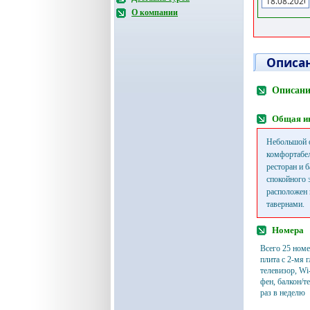
О компании
Описан
Описани
Общая и
Небольшой о
комфортабел
ресторан и 
спокойного 
расположен 
тавернами.
Номера
Всего 25 номе
плита с 2-мя 
телевизор, Wi
фен, балкон/т
раз в неделю