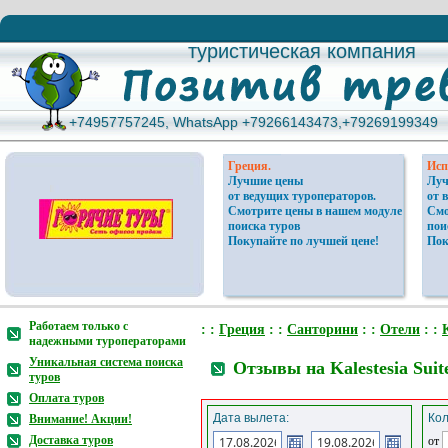
туристическая компания
туристическая компания
+74957757245, WhatsApp +79266143473,+79269199349
+74957757245, WhatsApp +79266143473,+79269199349
Греция.
Исп
Лучшие цены
Луч
от ведущих туроператоров.
от 
Смотрите цены в нашем модуле
Смо
поиска туров
пои
Покупайте по лучшей цене!
Пок
Работаем только с
: :
Греция
: :
Санторини
: :
Отели
: :
K
надежными туроператорами
Уникальная система поиска
Отзывы на Kalestesia Suit
туров
Оплата туров
Дата вылета:
Кол
Внимание! Акции!
Доставка туров
от