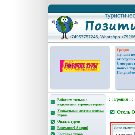
туристиче
туристиче
+74957757245, WhatsApp +7926
+74957757245, WhatsApp +7926
Греция.
Лучшие ц
от ведущих
Смотрите 
поиска тур
Покупайте
: :
Греция
: :
Работаем только с
надежными туроператорами
Уникальная система поиска
Отель O
туров
Оплата туров
Внимание! Акции!
Дата вылета
Доставка туров