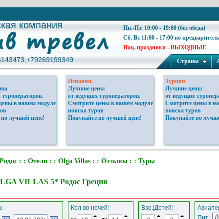
ская компания
ская компания
Пн.-Пт. 10:00 - 19:00 (без обеда)
Сб, Вс 11:00 - 17:00 по предварител
Нац. праздники - ВЫХОДНЫЕ
6143473,+79269199349
6143473,+79269199349
Страны
Испания.
Турция.
ены
Лучшие цены
Лучшие цены
 туроператоров.
от ведущих туроператоров.
от ведущих туропер
цены в нашем модуле
Смотрите цены в нашем модуле
Смотрите цены в н
ов
поиска туров
поиска туров
 по лучшей цене!
Покупайте по лучшей цене!
Покупайте по лучше
Родос
: :
Отели
: : Olga Villas : :
Отзывы
: :
Туры
LGA VILLAS 5* Родос Греция
:
Кол-во ночей:
Взр.|Детей:
Авиапер
Пит.:
от
до