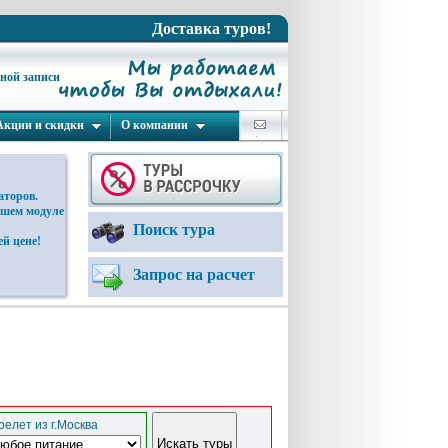
Доставка туров!
ьной записи
Акции и скидки
О компании
аторов.
ашем модуле
Поиск тура
й цене!
Запрос на расчет
елет из г.Москва