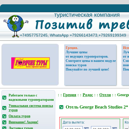
туристическая компания
туристическая компания
+74957757245, WhatsApp +79266143473,+79269199349
+74957757245, WhatsApp +79266143473,+79269199349
Греция.
Исп
Лучшие цены
Луч
от ведущих туроператоров.
от 
Смотрите цены в нашем модуле
Смо
поиска туров
пои
Покупайте по лучшей цене!
Пок
: :
Греция
: :
Родос
: :
Отели
: : George
Работаем только с
надежными туроператорами
Уникальная система поиска
Отель George Beach Studios 2*
туров
Оплата туров
Внимание! Акции!
Дата вылета:
Ко
Доставка туров
от