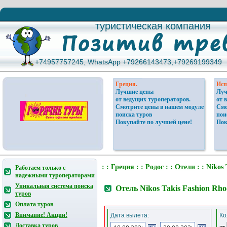
туристическая компания
туристическая компания
+74957757245, WhatsApp +79266143473,+79269199349
+74957757245, WhatsApp +79266143473,+79269199349
Греция.
Исп
Лучшие цены
Луч
от ведущих туроператоров.
от 
Смотрите цены в нашем модуле
Смо
поиска туров
пои
Покупайте по лучшей цене!
Пок
: :
Греция
: :
Родос
: :
Отели
: : Nikos 
Работаем только с
надежными туроператорами
Уникальная система поиска
Отель Nikos Takis Fashion Rh
туров
Оплата туров
Внимание! Акции!
Дата вылета:
Ко
Доставка туров
от