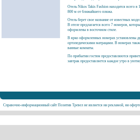
Отель Nikos Takis Fashion находится всего в 
800 м от ближайшего пляжа.
Отель берет свое название от известных моде
В отеле предлагается всего 7 номеров, кото
оформлены в восточном стиле.
В ярко оформленных номерах установлены дв
ортопедическими матрацами. В номерах так
ванные комнаты.
По прибытии гостям предоставляются приве
завтрак предоставляется каждое утро в уютно
Справочно-информационный сайт Позитив Тревел не является ни рекламой, ни оферт