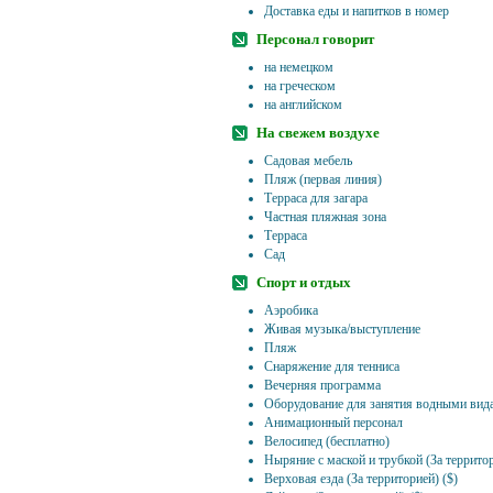
Доставка еды и напитков в номер
Персонал говорит
на немецком
на греческом
на английском
На свежем воздухе
Садовая мебель
Пляж (первая линия)
Терраса для загара
Частная пляжная зона
Терраса
Сад
Спорт и отдых
Аэробика
Живая музыка/выступление
Пляж
Снаряжение для тенниса
Вечерняя программа
Оборудование для занятия водными вида
Анимационный персонал
Велосипед (бесплатно)
Ныряние с маской и трубкой (За территор
Верховая езда (За территорией) ($)