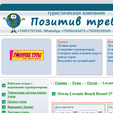
туристическая компания
туристическая компания
+74957757245, WhatsApp +79266143473,+79269199349
+74957757245, WhatsApp +79266143473,+79269199349
Греция.
Исп
Лучшие цены
Луч
от ведущих туроператоров.
от 
Смотрите цены в нашем модуле
Смо
поиска туров
пои
Покупайте по лучшей цене!
Пок
: :
Греция
: :
Родос
: :
Отели
: : Levant
Работаем только с
надежными туроператорами
Уникальная система поиска
Отель Levante Beach Resort 5
туров
Оплата туров
Внимание! Акции!
Дата вылета:
Ко
Доставка туров
от