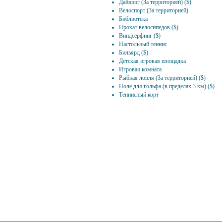
Дайвинг (За территорией) ($)
Велоспорт (За территорией)
Библиотека
Прокат велосипедов ($)
Виндсерфинг ($)
Настольный теннис
Бильярд ($)
Детская игровая площадка
Игровая комната
Рыбная ловля (За территорией) ($)
Поле для гольфа (в пределах 3 км) ($)
Теннисный корт