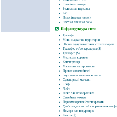
Семейные номера
Бесплатная парковка
Бар
Пляж (первая линия)
Частная пляжная зона
Инфраструктура отеля
Трансфер
Мини-маркет на территории
Общий лаундж/гостиная с телевизором
Трансфер от/до аэропорта ($)
Трансфер ($)
Места для курения
Кондиционер
Магазины на территории
Прокат автомобилей
Звукоизолированные номера
Сувенирный магазин
Сейф
Лифт
Люкс для новобрачных
Семейные номера
Парикмахерская/салон красоты
Удобства для гостей с ограниченными 
Номера для некурящих
Газеты ($)