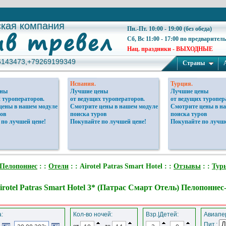
ская компания
ская компания
Пн.-Пт. 10:00 - 19:00 (без обеда)
Сб, Вс 11:00 - 17:00 по предварител
Нац. праздники - ВЫХОДНЫЕ
6143473,+79269199349
6143473,+79269199349
Страны
Испания.
Турция.
ены
Лучшие цены
Лучшие цены
 туроператоров.
от ведущих туроператоров.
от ведущих туропер
цены в нашем модуле
Смотрите цены в нашем модуле
Смотрите цены в н
ов
поиска туров
поиска туров
 по лучшей цене!
Покупайте по лучшей цене!
Покупайте по лучше
Пелопоннес
: :
Отели
: : Airotel Patras Smart Hotel : :
Отзывы
: :
Тур
irotel Patras Smart Hotel 3* (Патрас Смарт Отель) Пелопонне
:
Кол-во ночей:
Взр.|Детей:
Авиапер
Пит.:
от
до