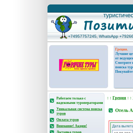
туристиче
туристиче
+74957757245, WhatsApp +7926
+74957757245, WhatsApp +7926
Греция.
Лучшие ц
от ведущих
Смотрите 
поиска тур
Покупайте
: :
Греция
: :
Работаем только с
надежными туроператорами
Уникальная система поиска
Отель A
туров
Оплата туров
Внимание! Акции!
Дата вылета
Доставка туров