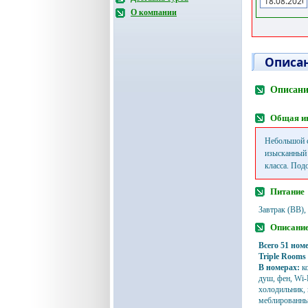
О компании
Описан
Описани
Общая и
Небольшой с
изысканный 
класса. Под
Питание
Завтрак (BB)
Описание
Всего 51 номе
Triple Rooms 
В номерах:
к
душ, фен, Wi-
холодильник, 
меблированны