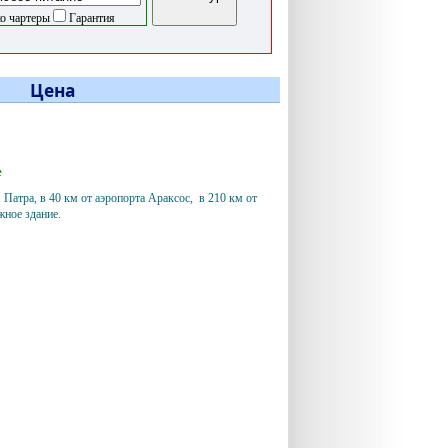
о чартеры
Гарантия
Цена
е
. Патра, в 40 км от аэропорта Араксос, в 210 км от
ное здание.