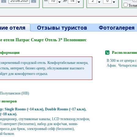
Тольк
ие отеля
Отзывы туристов
Фотогалерея
е отеля Патрас Смарт Отель 3* Пелопоннес
нформация
Расположени
В 500 м от центра г
овременный городской отель. Комфортабельные номера,
Афин. Четырехэтаж
стиль, интернет, бизнес-центр, обслуживание высокого
ойдет для комофртного отдыха.
, Полупансион (HB)
 номеров
р: Single Rooms (~14 кв.м), Double Rooms (~17 кв.м),
(~18 кв.м).
ондиционер, спутниковые каналы, LCD телевизор,телефон,
Fi интернет (бесплатно), набор для кофе/чая, мини-
пресса для брюк, электронный сейф (бесплатно),
й балкон.