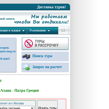
Доставка туров!
ьной записи
Акции и скидки
О компании
аторов.
ашем модуле
Поиск тура
й цене!
Запрос на расчет
ы
с-Ахаиа - Патра Греция
елет из г.Москва