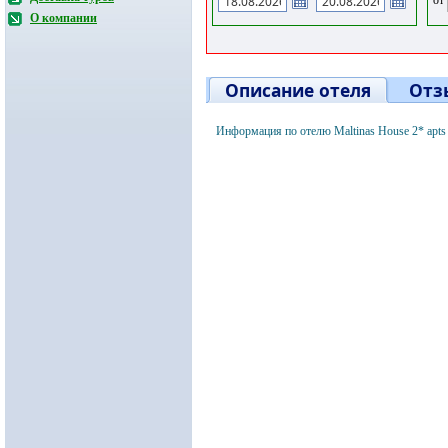
О компании
Описание отеля
Отз
Информация по отелю Maltinas House 2* apt