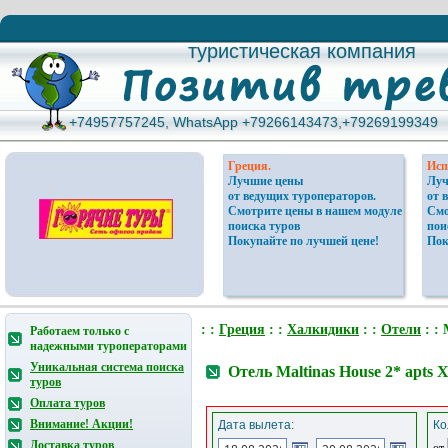
туристическая компания
туристическая компания
+74957757245, WhatsApp +79266143473,+79269199349
+74957757245, WhatsApp +79266143473,+79269199349
Греция.
Исп
Лучшие цены
Луч
от ведущих туроператоров.
от 
Смотрите цены в нашем модуле
Смо
поиска туров
пои
Покупайте по лучшей цене!
Пок
: :
Греция
: :
Халкидики
: :
Отели
: : 
Работаем только с
надежными туроператорами
Уникальная система поиска
Отель Maltinas House 2* apts
туров
Оплата туров
Внимание! Акции!
Дата вылета:
Ко
Доставка туров
от