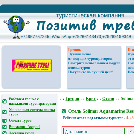
туристическая компания
туристическая компания
+74957757245, WhatsApp +79266143473,+79269199349
+74957757245, WhatsApp +79266143473,+79269199349
Греция.
Исп
Лучшие цены
Луч
от ведущих туроператоров.
от 
Смотрите цены в нашем модуле
Смо
поиска туров
пои
Покупайте по лучшей цене!
Пок
: :
Греция
: :
Крит
: :
Отели
: : Solima
Работаем только с
надежными туроператорами
Уникальная система поиска
Отель Solimar Aquamarine Re
туров
4.25
Рейтинг отеля под отзывам туристов -
Оплата туров
Внимание! Акции!
Дата вылета:
Ко
Доставка туров