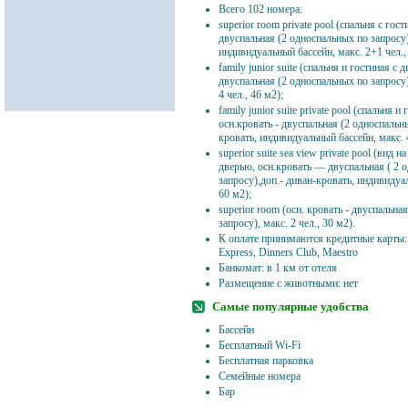
Всего 102 номера:
superior room private pool (спальня с гост
двуспальная (2 односпальных по запросу)
индивидуальный бассейн, макс. 2+1 чел.,
family junior suite (спальня и гостиная с 
двуспальная (2 односпальных по запросу)
4 чел., 46 м2);
family junior suite private pool (спальня и
осн.кровать - двуспальная (2 односпальны
кровать, индивидуальный бассейн, макс. 4
superior suite sea view private pool (вид н
дверью, осн.кровать — двуспальная ( 2 
запросу),доп.- диван-кровать, индивидуал
60 м2);
superior room (осн. кровать - двуспальна
запросу), макс. 2 чел., 30 м2).
К оплате принимаются кредитные карты: 
Express, Dinners Club, Maestro
Банкомат: в 1 км от отеля
Размещение с животными: нет
Самые популярные удобства
Бассейн
Бесплатный Wi-Fi
Бесплатная парковка
Семейные номера
Бар