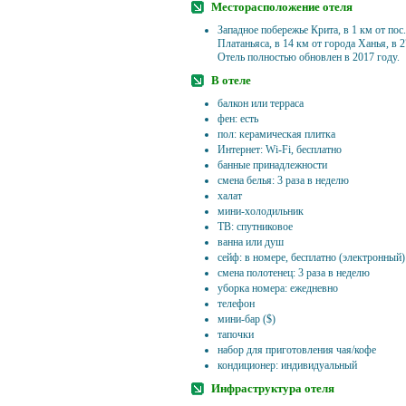
Месторасположение отеля
Западное побережье Крита, в 1 км от пос.
Платаньяса, в 14 км от города Ханья, в 2
Отель полностью обновлен в 2017 году.
В отеле
балкон или терраса
фен: есть
пол: керамическая плитка
Интернет: Wi-Fi, бесплатно
банные принадлежности
смена белья: 3 раза в неделю
халат
мини-холодильник
ТВ: спутниковое
ванна или душ
сейф: в номере, бесплатно (электронный)
смена полотенец: 3 раза в неделю
уборка номера: ежедневно
телефон
мини-бар ($)
тапочки
набор для приготовления чая/кофе
кондиционер: индивидуальный
Инфраструктура отеля