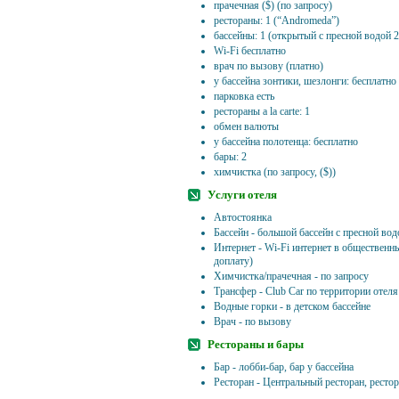
прачечная ($) (по запросу)
рестораны: 1 (“Andromeda”)
бассейны: 1 (открытый с пресной водой 
Wi-Fi бесплатно
врач по вызову (платно)
у бассейна зонтики, шезлонги: бесплатно
парковка есть
рестораны a la carte: 1
обмен валюты
у бассейна полотенца: бесплатно
бары: 2
химчистка (по запросу, ($))
Услуги отеля
Автостоянка
Бассейн - большой бассейн с пресной вод
Интернет - Wi-Fi интернет в общественны
доплату)
Химчистка/прачечная - по запросу
Трансфер - Сlub Car по территории отеля
Водные горки - в детском бассейне
Врач - по вызову
Рестораны и бары
Бар - лобби-бар, бар у бассейна
Ресторан - Центральный ресторан, ресторан