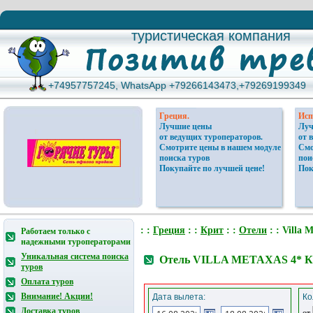
туристическая компания
туристическая компания
+74957757245, WhatsApp +79266143473,+79269199349
+74957757245, WhatsApp +79266143473,+79269199349
Греция.
Исп
Лучшие цены
Луч
от ведущих туроператоров.
от 
Смотрите цены в нашем модуле
Смо
поиска туров
пои
Покупайте по лучшей цене!
Пок
: :
Греция
: :
Крит
: :
Отели
: : Villa M
Работаем только с
надежными туроператорами
Уникальная система поиска
Отель VILLA METAXAS 4* Кр
туров
Оплата туров
Внимание! Акции!
Дата вылета:
Ко
Доставка туров
от