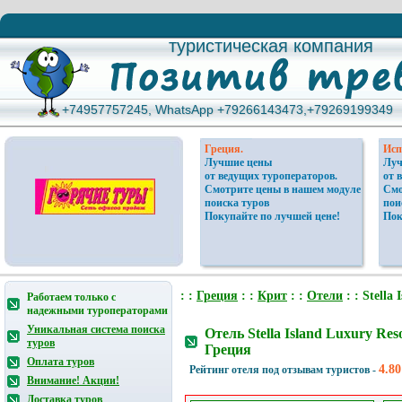
туристическая компания
туристическая компания
+74957757245, WhatsApp +79266143473,+79269199349
+74957757245, WhatsApp +79266143473,+79269199349
Греция.
Исп
Лучшие цены
Луч
от ведущих туроператоров.
от 
Смотрите цены в нашем модуле
Смо
поиска туров
пои
Покупайте по лучшей цене!
Пок
: :
Греция
: :
Крит
: :
Отели
: : Stella
Работаем только с
надежными туроператорами
Уникальная система поиска
Отель Stella Island Luxury Re
туров
Греция
Оплата туров
4.80
Рейтинг отеля под отзывам туристов -
Внимание! Акции!
Доставка туров