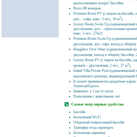
расположенных вокруг бассейна.
Всего 89 номеров:
Premium Room PV (с видом на бассейн, ос
2
доп. – софа, макс. 3 чел., 34 м
),
Luxury Room Swim Up (однокомнатный но
двуспальная, доп. – односпальная кроват
макс. 2 чел., 27м2)
Premium Room Swim Up (однокомнатный 
двуспальная, доп. софа, выход к общему б
Bungalow Over Water (однокомнатный ном
двуспальная, выход к общему бассейну, 2
Luxury Room PV (с видом на бассейн, од
2
кровать – двуспальная, 2 чел., 27 м
),
Island Villa Private Pool (однокомнатный 
королевского размера, индивидуальный ба
К оплате принимаются кредитные карты: V
AmericanExpress
Банкомат: в 1 км от отеля
Размещение с животными: нет
Самые популярные удобства
Бассейн
Бесплатный Wi-Fi
Открытый плавательный бассейн
Трансфер от/до аэропорта
Бесплатная парковка