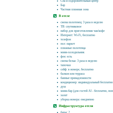
Спа и оздоровительный центр
Бар
Частная пляжная зона
В отеле
смена полотенец: 3 раза в неделю
ТВ: спутниковое
набор для приготовления чая/кофе
Интернет: Wi-Fi, бесплатно
телефон
пол: паркет
пляжные полотенца
мини-холодильник
фен: есть
смена белья: 3 раза в неделю
тапочки
сейф: в номере, бесплатно
балкон или терраса
банные принадлежности
кондиционер: индивидуальный бесплатно
душ
мини-бар (для гостей AI - бесплатно, по
халат
уборка номера: ежедневно
Инфраструктура отеля
бары: 2