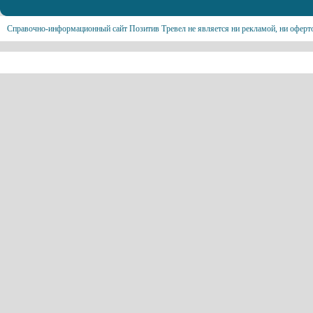
Справочно-информационный сайт Позитив Тревел не является ни рекламой, ни оферт