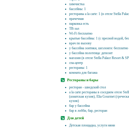
химчистка
бассейны: 1
рестораны a la carte: 1 (в отеле Stella Pal
прачечная
парковка есть
ТВ-зал
Wi-Fi бесплатно
крытые бассейны: 1 (с пресной водой, бе
врач по вызову
у бассейна зонтики, шезлонги: бесплатно
у бассейна полотенца: депозит
магазин (в отеле Stella Palace Resort & S
спа-центр
рестораны: 1
комната для багажа
Рестораны и бары
ресторан - шведский стол
a la carte рестораны в соседнем отеле Stell
(азиатская кухня), Elia Gourmet (гречес
кухня)
бар у бассейна
бар в лобби, бар, ресторан
Для детей
Детская площадка, услуги няни