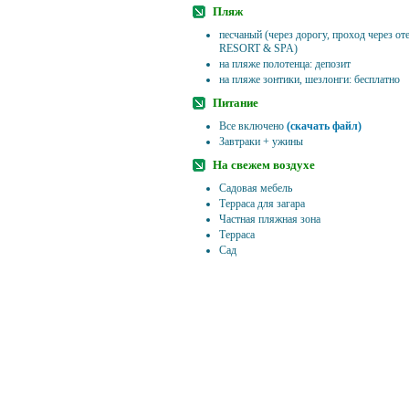
Пляж
песчаный (через дорогу, проход через
RESORT & SPA)
на пляже полотенца: депозит
на пляже зонтики, шезлонги: бесплатно
Питание
Все включено
(скачать файл)
Завтраки + ужины
На свежем воздухе
Садовая мебель
Терраса для загара
Частная пляжная зона
Терраса
Сад