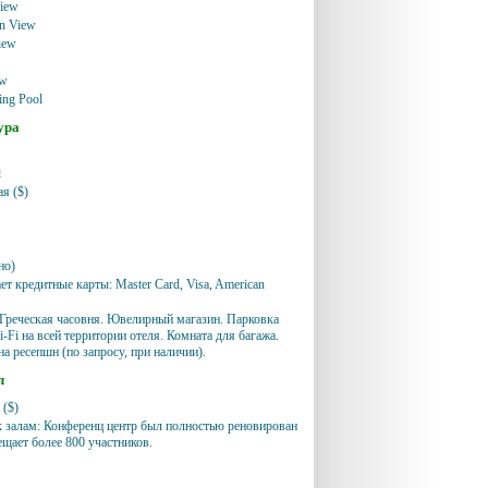
View
en View
iew
ew
ing Pool
ура
ы
я ($)
но)
т кредитные карты: Master Card, Visa, American
Греческая часовня. Ювелирный магазин. Парковка
i-Fi на всей территории отеля. Комната для багажа.
а ресепшн (по запросу, при наличии).
л
 ($)
 залам: Конференц центр был полностью реновирован
ещает более 800 участников.