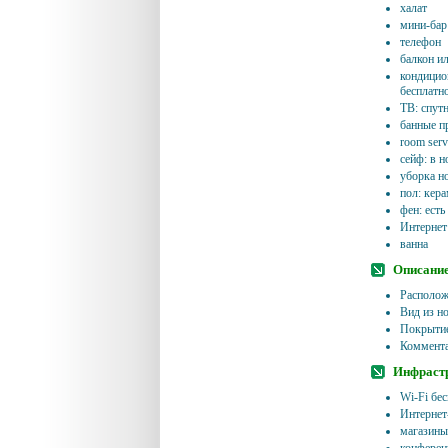
халат
мини-бар 
телефон
балкон ил
кондицио
бесплатн
ТВ: спут
банные п
room servi
сейф: в н
уборка н
пол: кер
фен: есть
Интернет:
ванна
Описание
Располож
Вид из н
Покрытие
Коммента
Инфрастр
Wi-Fi бе
Интернет-
магазины