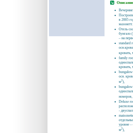
Описание
Вечерние
Построен
в 2005 г
мазонетт.
Отель сос
бунгало (
– на перв
standard 
осн.крова
кровать, 
family ro
односпал
кровать, 
bungalow
осн. кров
2
м
),
bungalow 
односпаль
номеров, 
Deluxe ro
располож
- двуспал
maisonett
отдельны
уровне – 
2
м
),