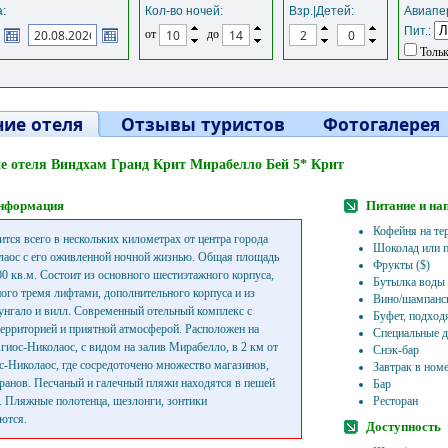
:
Кол-во ночей:
Взр.|Детей:
Авиапер
Пит.:
от
до
Тольк
ие отеля
Отзывы туристов
Фотогалерея
е отеля Виндхам Гранд Крит Мирабелло Бей 5* Крит
нформация
Питание и на
Кофейня на те
ится всего в нескольких километрах от центра города
Шоколад или п
аос с его оживленной ночной жизнью. Общая площадь
Фрукты ($)
000 кв.м. Состоит из основного шестиэтажного корпуса,
Бутылка воды 
ого тремя лифтами, дополнительного корпуса и из
Вино/шампанск
унгало и вилл. Современный отельный комплекс с
Буфет, подход
ерриторией и приятной атмосферой. Расположен на
Специальные д
гиос-Николаос, с видом на залив Мирабелло, в 2 км от
Снэк-бар
с-Николаос, где сосредоточено множество магазинов,
Завтрак в ном
оранов. Песчаный и галечный пляжи находятся в пешей
Бар
. Пляжные полотенца, шезлонги, зонтики
Ресторан
ются.
Доступность