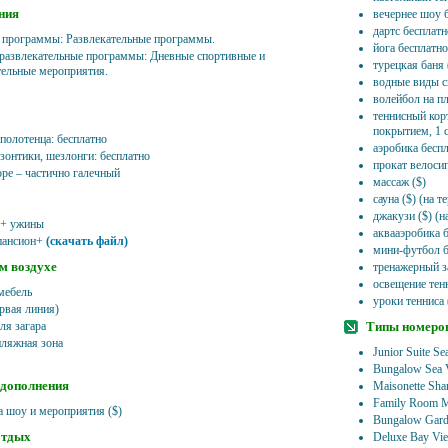
ния
вечернее шоу 
дартс бесплатн
 программы: Развлекательные программы.
йога бесплатн
развлекательные программы: Дневные спортивные и
турецкая баня
тельные мероприятия.
водные виды с
волейбол на п
теннисный кор
покрытием, 1 
 полотенца: бесплатно
аэробика бесп
 зонтики, шезлонги: бесплатно
прокат велосип
оре – частично галечный
массаж ($)
сауна ($) (на 
джакузи ($) (
 + ужины
аквааэробика 
пансион+
(скачать файл)
мини-футбол б
м воздухе
тренажерный з
освещение тенн
мебель
уроки тенниса 
рвая линия)
ля загара
Типы номеро
пляжная зона
Junior Suite S
Bungalow Sea 
 дополнения
Maisonette Sha
Family Room M
а шоу и мероприятия ($)
Bungalow Gard
отдых
Deluxe Bay Vi