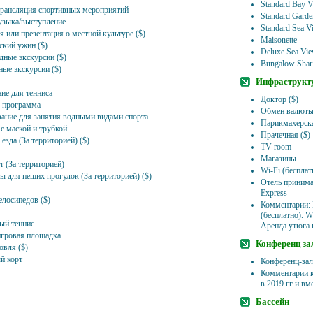
Standard Bay 
рансляция спортивных мероприятий
Standard Gard
зыка/выступление
Standard Sea V
 или презентация о местной культуре ($)
Maisonette
ский ужин ($)
Deluxe Sea Vi
дные экскурсии ($)
Bungalow Shar
ые экскурсии ($)
Инфраструкт
ие для тенниса
Доктор ($)
 программа
Обмен валют
ание для занятия водными видами спорта
Парикмахерска
с маской и трубкой
Прачечная ($)
езда (За территорией) ($)
TV room
Магазины
т (За территорией)
Wi-Fi (бесплат
 для пеших прогулок (За территорией) ($)
Отель принимае
Express
елосипедов ($)
Комментарии: 
(бесплатно). W
ый теннис
Аренда утюга н
игровая площадка
Конференц за
овля ($)
й корт
Конференц-зал
Комментарии к
в 2019 гг и вм
Бассейн