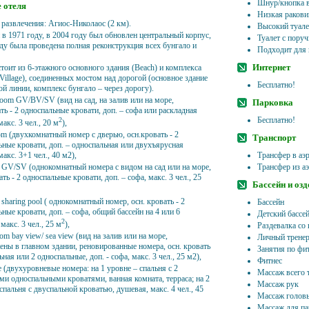
Шнур/кнопка 
 отеля
Низкая ракови
 развлечения: Агиос-Николаос (2 км).
Высокий туале
 в 1971 году, в 2004 году был обновлен центральный корпус,
Туалет с пору
оду была проведена полная реконструкция всех бунгало и
Подходит для 
Интернет
тоит из 6-этажного основного здания (Beach) и комплекса
Village), соединенных мостом над дорогой (основное здание
Бесплатно!
ой линии, комплекс бунгало – через дорогу).
room GV/BV/SV (вид на сад, на залив или на море,
Парковка
ть - 2 односпальные кровати, доп. – софа или раскладная
Бесплатно!
2
макс. 3 чел., 20 м
),
om (двухкомнатный номер с дверью, осн.кровать - 2
Транспорт
ьные кровати, доп. – односпальная или двухъярусная
макс. 3+1 чел., 40 м2),
Трансфер в аэр
 GV/SV (однокомнатный номера с видом на сад или на море,
Трансфер из аэ
ать - 2 односпальные кровати, доп. – софа, макс. 3 чел., 25
Бассейн и оз
sharing pool ( однокомнатный номер, осн. кровать - 2
Бассейн
ные кровати, доп. – софа, общий бассейн на 4 или 6
Детский бассе
2
макс. 3 чел., 25 м
),
Раздевалка со
om bay view/ sea view
(вид на залив или на море,
Личный трене
ены в главном здании, реновированные номера, осн. кровать
Занятия по фи
ьная или 2 односпальные, доп. - софа,
макс. 3 чел., 25 м
2
),
Фитнес
e (двухуровневые номера: на 1 уровне – спальня с 2
Массаж всего 
ми односпальными кроватями, ванная комната, терраса; на 2
Массаж рук
спальня с двуспальной кроватью, душевая, макс. 4 чел., 45
Массаж голов
Массаж для па