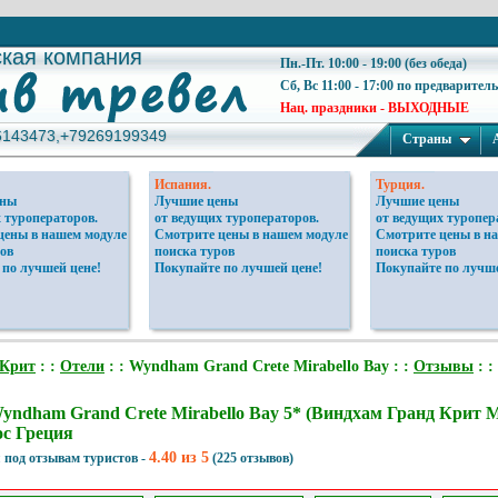
ская компания
ская компания
Пн.-Пт. 10:00 - 19:00 (без обеда)
Сб, Вс 11:00 - 17:00 по предварител
Нац. праздники - ВЫХОДНЫЕ
6143473,+79269199349
6143473,+79269199349
Страны
Испания.
Турция.
ены
Лучшие цены
Лучшие цены
 туроператоров.
от ведущих туроператоров.
от ведущих туропер
цены в нашем модуле
Смотрите цены в нашем модуле
Смотрите цены в н
ов
поиска туров
поиска туров
 по лучшей цене!
Покупайте по лучшей цене!
Покупайте по лучше
Крит
: :
Отели
: : Wyndham Grand Crete Mirabello Bay : :
Отзывы
: :
yndham Grand Crete Mirabello Bay 5* (Виндхам Гранд Крит 
с Греция
4.40 из 5
 под отзывам туристов -
(225 отзывов)