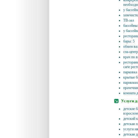
конференц
необход
у бассейн
химчистка
ТВ-зал
бассейны:
у бассейн
рестораны
бары: 5
обмен в
спа-центр
врач по 
рестораны 
carte рес
парковка 
крытые ба
парикмах
прачечная
комната 
Услуги д
детские б
взрослом
детский к
детская 
услуги ня
детская д