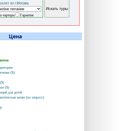
елет из г.Москва
о чартеры
Гарантия
Цена
питки
рритории
еченье ($)
($)
ое ($)
ящий для детей
иетические меню (по запросу)
ер