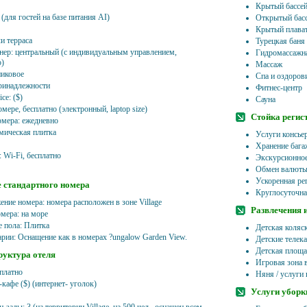
Крытый бассей
(для гостей на базе питания AI)
Открытый басс
Крытый плават
и терраса
Турецкая баня
нер: центральный (с индивидуальным управлением,
Гидромассажна
о)
Массаж
никовое
Спа и оздоров
ринадлежности
Фитнес-центр
ce: ($)
Сауна
омере, бесплатно (электронный, laptop size)
Стойка регис
омера: ежедневно
амическая плитка
Услуги консье
Хранение бага
 Wi-Fi, бесплатно
Экскурсионно
Обмен валют
Ускоренная рег
 стандартного номера
Круглосуточна
ение номера: номера расположен в зоне Village
Развлечения 
омера: на море
 пола: Плитка
Детская коляс
рии: Оснащение как в номерах ?ungalow Garden View.
Детские телек
Детская площа
уктура отеля
Игровая зона 
сплатно
Няня / услуги 
кафе ($) (интернет- уголок)
Услуги уборк