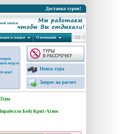
Доставка туров!
ьной записи
Акции и скидки
О компании
аторов.
ашем модуле
Поиск тура
й цене!
Запрос на расчет
Туры
Мирабелло Бей) Крит-Агиос