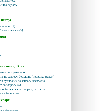
орка номера
ажению одежды
с-центра
ирование ($)
/банкетный зал ($)
орит
м
месяцев до 3 лет
ики в ресторане: есть
ка: по запросу, бесплатно (кроватка-манеж)
ля бутылочек по запросу, бесплатно
: по запросу, ($)
 для бутылочек по запросу, бесплатно
росу, бесплатно
и спорт
но
ннис бесплатно