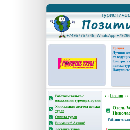
туристиче
туристиче
+74957757245, WhatsApp +7926
+74957757245, WhatsApp +7926
Греция.
Лучшие ц
от ведущих
Смотрите 
поиска тур
Покупайте
: :
Греция
: :
Работаем только с
надежными туроператорами
Уникальная система поиска
Отель W
туров
Николао
Оплата туров
Рейтинг отеля
Внимание! Акции!
Доставка туров