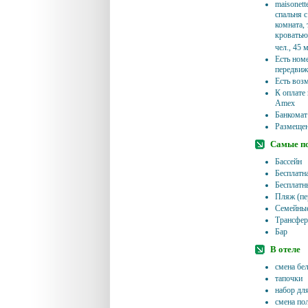
maisonett
спальня 
комната, 
кроватью,
чел., 45 
Есть ном
передвиж
Есть воз
К оплате 
Amex
Банкомат:
Размещен
Самые п
Бассейн
Бесплатн
Бесплатн
Пляж (пе
Семейные
Трансфер
Бар
В отеле
смена бел
тапочки
набор дл
смена по