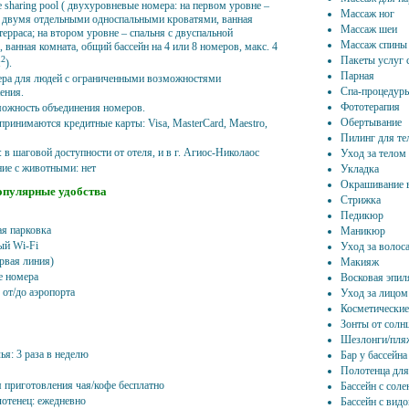
e sharing pool ( двухуровневые номера: на первом уровне –
Массаж ног
с двумя отдельными односпальными кроватями, ванная
Массаж шеи
терраса; на втором уровне – спальня с двуспальной
Массаж спины
 ванная комната, общий бассейн на 4 или 8 номеров, макс. 4
2
Пакеты услуг 
м
).
Парная
ера для людей с ограниченными возможностями
Спа-процедур
ения.
Фототерапия
можность объединения номеров.
Обертывание
принимаются кредитные карты: Visa, MasterCard, Maestro,
Пилинг для те
 в шаговой доступности от отеля, и в г. Агиос-Николаос
Уход за телом
ие с животными: нет
Укладка
Окрашивание 
опулярные удобства
Стрижка
Педикюр
ая парковка
Маникюр
ый Wi-Fi
Уход за волос
рвая линия)
Макияж
 номера
Восковая эпил
 от/до аэропорта
Уход за лицом
Косметические
Зонты от солн
Шезлонги/пля
ья: 3 раза в неделю
Бар у бассейна
Полотенца для
я приготовления чая/кофе бесплатно
Бассейн с сол
лотенец: ежедневно
Бассейн с вид