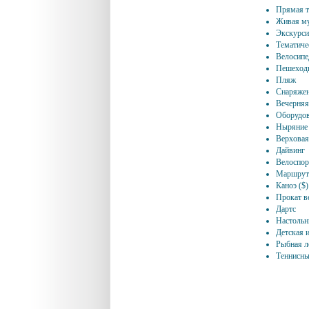
Прямая т
Живая му
Экскурсия
Тематиче
Велосипе
Пешеходн
Пляж
Снаряжен
Вечерняя
Оборудов
Ныряние 
Верховая 
Дайвинг
Велоспор
Маршруты
Каноэ ($)
Прокат в
Дартс
Настольн
Детская 
Рыбная л
Теннисны