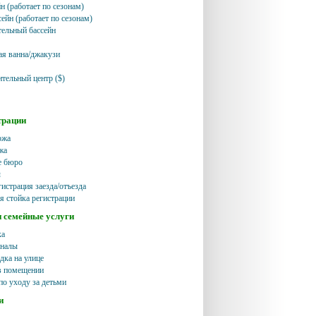
н (работает по сезонам)
ейн (работает по сезонам)
ельный бассейн
я ванна/джакузи
ительный центр ($)
трации
ржа
жа
е бюро
ы
истрация заезда/отъезда
я стойка регистрации
и семейные услуги
ка
аналы
дка на улице
в помещении
по уходу за детьми
и