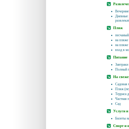
Развлече
Вечерние
Дневные 
развлека
Пляж
песчаный
на пляже
на пляже
вход в м
Питание
Завтраки
Полный 
На свеже
Садовая 
Пляж (пе
Терраса д
Частная 
Сад
Услуги и
Билеты н
Спорт и 