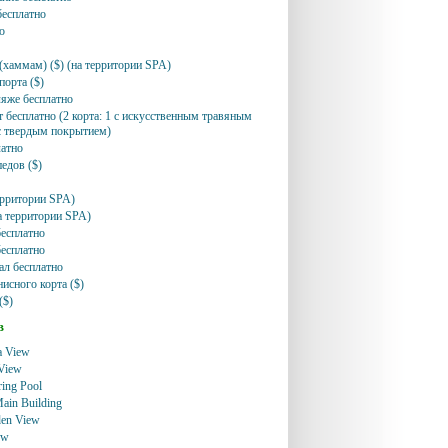
бесплатно
о
о
 (хаммам) ($) (на территории SPA)
порта ($)
ляже бесплатно
т бесплатно (2 корта: 1 с искусственным травяным
с твердым покрытием)
латно
едов ($)
территории SPA)
на территории SPA)
бесплатно
есплатно
ал бесплатно
исного корта ($)
($)
в
ea View
View
ring Pool
ain Building
en View
ew