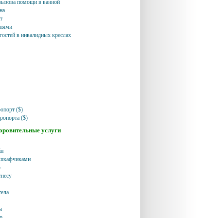
вызова помощи в ванной
на
т
чнями
гостей в инвалидных креслах
опорт ($)
ропорта ($)
доровительные услуги
йн
 шкафчиками
р
тнесу
тела
ы
р