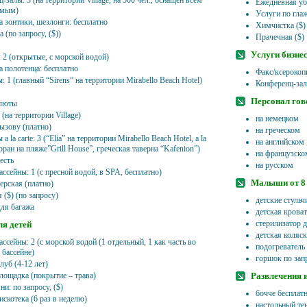
-залы: 3 (на территории Village, на 500 чел., оснащен всем
Ежедневная уб
имым)
Услуги по гл
а зонтики, шезлонги: бесплатно
Химчистка ($)
 (по запросу, ($))
Прачечная ($)
Услуги бизне
 2 (открытые, с морской водой)
а полотенца: бесплатно
Факс/ксерокоп
: 1 (главный “Sirens” на территории Mirabello Beach Hotel)
Конференц-зал
Персонал гов
алюты
 (на территории Village)
на немецком
вызову (платно)
на греческом
a la carte: 3 (“Elia” на территории Mirabello Beach Hotel, a la
на английском
торан на пляже”Grill House”, греческая таверна “Kafenion”)
на французско
есть
на русском
ссейны: 1 (с пресной водой, в SPA, бесплатно)
Малыши от 8 
ерская (платно)
 ($) (по запросу)
детские стульч
для багажа
детская кроват
стерилизатор д
ля детей
детская коляска
ассейны: 2 (с морской водой (1 отдельный, 1 как часть во
подогреватель
 бассейне)
горшок по зап
луб (4-12 лет)
площадка (покрытие – трава)
Развлечения 
ни: по запросу, ($)
бочче бесплат
искотека (6 раз в неделю)
настольный те