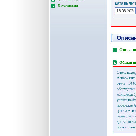
Дата вылета
О компании
Описан
Описани
Общая и
Отель наход
Агиос-Никол
отеля - 50 
оборудованн
комплекса б
ухоженной т
побережье А
центра Агио
баров, рест
доступности
предоставля