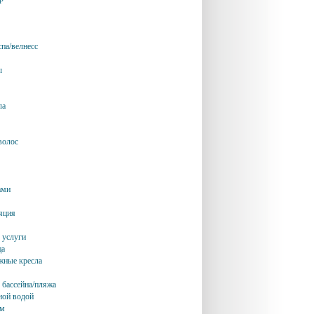
спа/велнесс
ы
ла
волос
ами
яция
 услуги
ца
жные кресла
 бассейна/пляжа
еной водой
ом