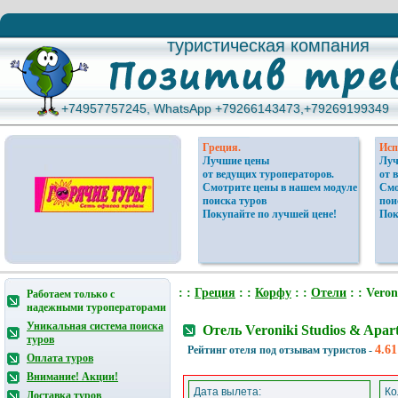
туристическая компания
туристическая компания
+74957757245, WhatsApp +79266143473,+79269199349
+74957757245, WhatsApp +79266143473,+79269199349
Греция.
Исп
Лучшие цены
Луч
от ведущих туроператоров.
от 
Смотрите цены в нашем модуле
Смо
поиска туров
пои
Покупайте по лучшей цене!
Пок
: :
Греция
: :
Корфу
: :
Отели
: : Veron
Работаем только с
надежными туроператорами
Уникальная система поиска
Отель Veroniki Studios & Apa
туров
4.61
Рейтинг отеля под отзывам туристов -
Оплата туров
Внимание! Акции!
Дата вылета:
Ко
Доставка туров