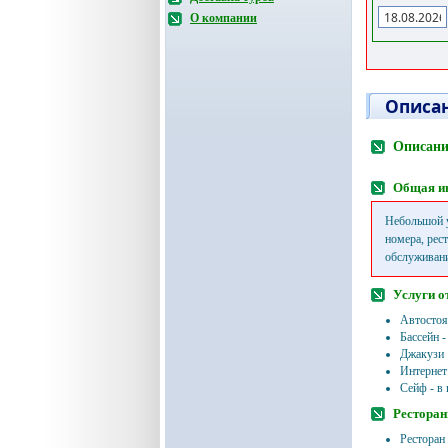
О компании
Описан
Описани
Общая и
Небольшой 
номера, рест
обслуживани
Услуги о
Автостоя
Бассейн -
Джакузи
Интернет 
Сейф - в 
Ресторан
Ресторан