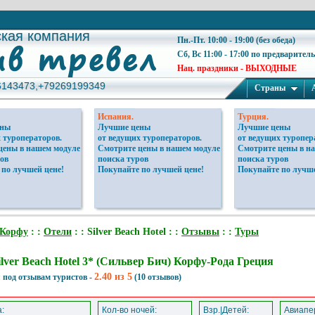
ская компания
ская компания
Пн.-Пт. 10:00 - 19:00 (без обеда)
Сб, Вс 11:00 - 17:00 по предварител
Нац. праздники - ВЫХОДНЫЕ
6143473,+79269199349
6143473,+79269199349
Страны
Испания.
Турция.
ены
Лучшие цены
Лучшие цены
 туроператоров.
от ведущих туроператоров.
от ведущих туропер
цены в нашем модуле
Смотрите цены в нашем модуле
Смотрите цены в н
ов
поиска туров
поиска туров
 по лучшей цене!
Покупайте по лучшей цене!
Покупайте по лучше
Корфу
: :
Отели
: : Silver Beach Hotel : :
Отзывы
: :
Туры
ilver Beach Hotel 3* (Сильвер Бич) Корфу-Рода Греция
2.40 из 5
 под отзывам туристов -
(10 отзывов)
:
Кол-во ночей:
Взр.|Детей:
Авиапер