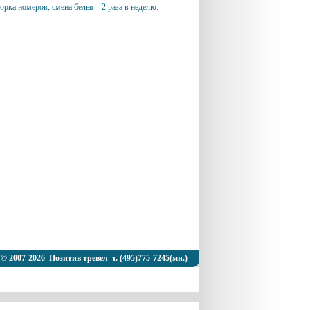
рка номеров, смена белья – 2 раза в неделю.
© 2007-2026 Позитив тревел т. (495)775-7245(мн.)