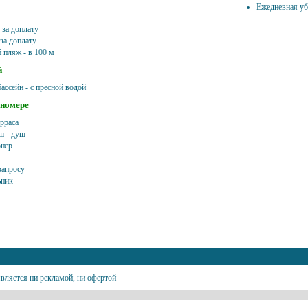
Ежедневная убо
 за доплату
за доплату
 пляж - в 100 м
й
ассейн - с пресной водой
 номере
ерраса
ш - душ
нер
запросу
ьник
вляется ни рекламой, ни офертой