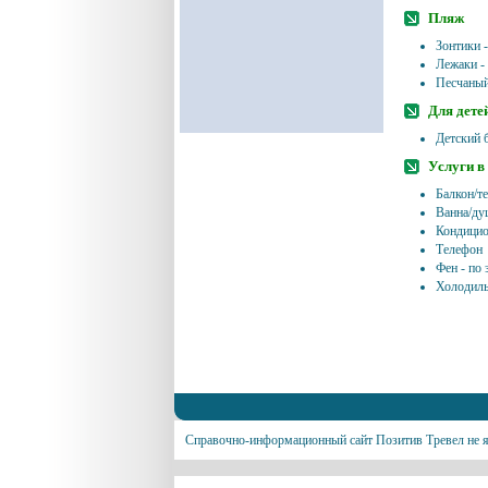
Пляж
Зонтики -
Лежаки - 
Песчаный
Для дете
Детский б
Услуги в
Балкон/т
Ванна/ду
Кондицио
Телефон
Фен - по 
Холодил
Справочно-информационный сайт Позитив Тревел не я