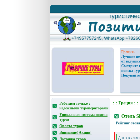
туристиче
туристиче
+74957757245, WhatsApp +7926
+74957757245, WhatsApp +7926
Греция.
Лучшие ц
от ведущих
Смотрите 
поиска тур
Покупайте
: :
Греция
: :
Работаем только с
надежными туроператорами
Уникальная система поиска
Отель S
туров
Рейтинг отеля
Оплата туров
Внимание! Акции!
Дата вылета
Доставка туров