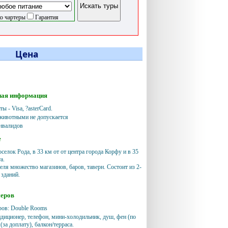
о чартеры
Гарантия
Цена
ная информация
ы - Visa, ?asterCard.
животными не допускается
нвалидов
е
селок Рода, в 33 км от от центра города Корфу и в 35
а.
еля множество магазинов, баров, таверн. Состоит из 2-
 зданий.
меров
ров: Double Rooms
ндиционер, телефон, мини-холодильник, душ, фен (по
 (за доплату), балкон/терраса.