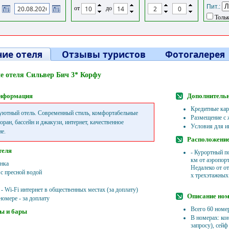
Пит.:
от
до
Тольк
ие отеля
Отзывы туристов
Фотогалерея
е отеля Сильвер Бич 3* Корфу
нформация
Дополнитель
Кредитные карт
уютный отель. Современный стиль, комфортабельные
Размещение с 
оран, бассейн и джакузи, интернет, качественное
Условия для и
е.
Расположени
теля
- Курортный по
км от аэропорт
нка
Недалеко от от
 с пресной водой
х трехэтажных
- Wi-Fi интернет в общественных местах (за доплату)
Описание но
номере - за доплату
Всего 60 номе
ы и бары
В номерах: ко
запросу), сейф