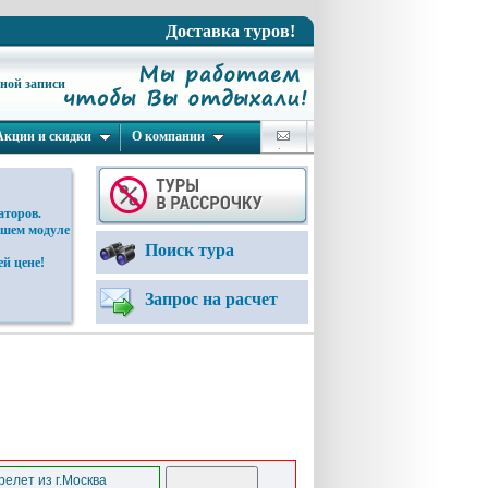
Доставка туров!
ьной записи
Акции и скидки
О компании
аторов.
ашем модуле
Поиск тура
й цене!
Запрос на расчет
елет из г.Москва