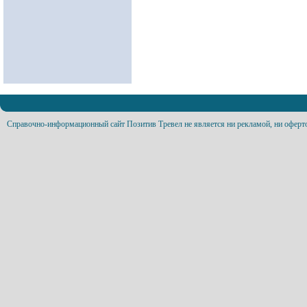
Справочно-информационный сайт Позитив Тревел не является ни рекламой, ни оферт