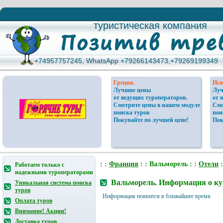
туристическая компания
туристическая компания
+74957757245, WhatsApp +79266143473,+79269199349
+74957757245, WhatsApp +79266143473,+79269199349
Греция.
Исп
Лучшие цены
Луч
от ведущих туроператоров.
от 
Смотрите цены в нашем модуле
Смо
поиска туров
пои
Покупайте по лучшей цене!
Пок
: :
Франция
: : Вальморель : :
Отели
:
Работаем только с
надежными туроператорами
Вальморель. Информация о ку
Уникальная система поиска
туров
Информация появится в ближайшее время
Оплата туров
Внимание! Акции!
Доставка туров