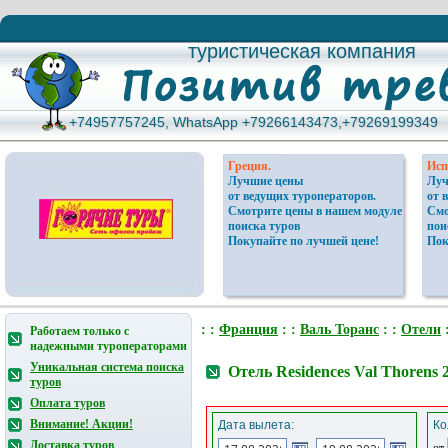
туристическая компания
туристическая компания
+74957757245, WhatsApp +79266143473,+79269199349
+74957757245, WhatsApp +79266143473,+79269199349
Греция.
Исп
Лучшие цены
Луч
от ведущих туроператоров.
от 
Смотрите цены в нашем модуле
Смо
поиска туров
пои
Покупайте по лучшей цене!
Пок
: :
Франция
: :
Валь Торанс
: :
Отели
:
Работаем только с
надежными туроператорами
Уникальная система поиска
Отель Residences Val Thorens
туров
Оплата туров
Внимание! Акции!
Дата вылета:
Ко
Доставка туров
от