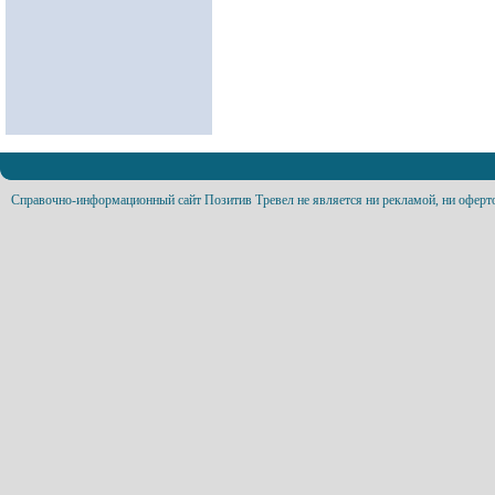
Справочно-информационный сайт Позитив Тревел не является ни рекламой, ни оферт