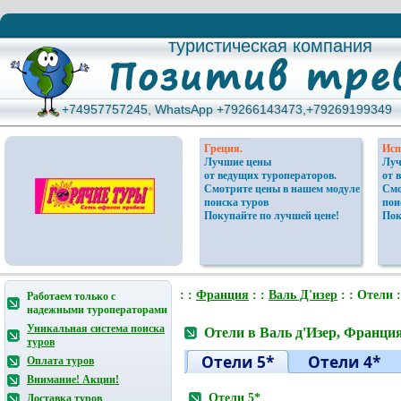
туристическая компания
туристическая компания
+74957757245, WhatsApp +79266143473,+79269199349
+74957757245, WhatsApp +79266143473,+79269199349
Греция.
Исп
Лучшие цены
Луч
от ведущих туроператоров.
от 
Смотрите цены в нашем модуле
Смо
поиска туров
пои
Покупайте по лучшей цене!
Пок
: :
Франция
: :
Валь Д'изер
: : Отели 
Работаем только с
надежными туроператорами
Уникальная система поиска
Отели в Валь д'Изер, Франци
туров
Отели 5*
Отели 4*
Оплата туров
Внимание! Акции!
Отели 5*
Доставка туров